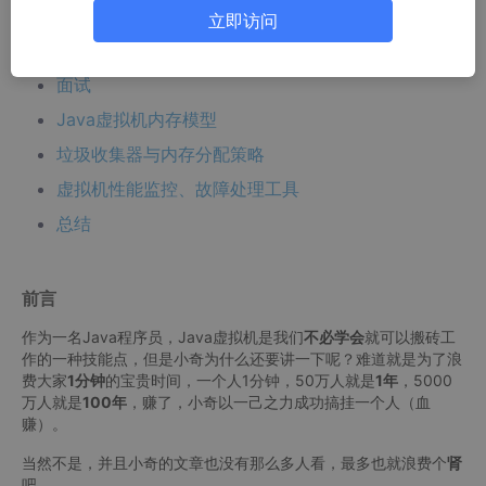
文章目录
立即访问
前言
面试
Java虚拟机内存模型
垃圾收集器与内存分配策略
虚拟机性能监控、故障处理工具
总结
前言
作为一名Java程序员，Java虚拟机是我们
不必学会
就可以搬砖工
作的一种技能点，但是小奇为什么还要讲一下呢？难道就是为了浪
费大家
1分钟
的宝贵时间，一个人1分钟，50万人就是
1年
，5000
万人就是
100年
，赚了，小奇以一己之力成功搞挂一个人（血
赚）。
当然不是，并且小奇的文章也没有那么多人看，最多也就浪费个
肾
吧。