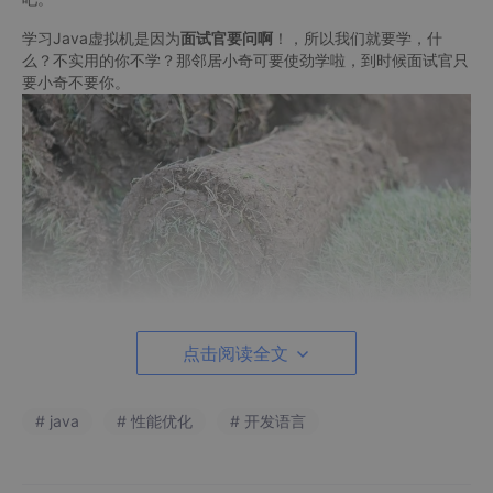
学习Java虚拟机是因为
面试官要问啊
！，所以我们就要学，什
么？不实用的你不学？那邻居小奇可要使劲学啦，到时候面试官只
要小奇不要你。
点击阅读全文
至于你问为什么面试官要问Java虚拟机呢，这个。。。我把这次
# java
# 性能优化
# 开发语言
机会留给你，下次你面试的时候面试官问：“讲一下Java虚拟机的
内存模型”。你：“面试官你好，请问为什么你要问Java虚拟机呢，
你给我台电脑，我
五分钟
给你搭建好
图书管理系统
他不香吗，咱们