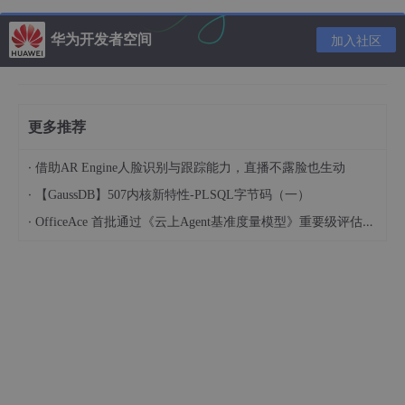
键盘上见真章”。这时面试官就会告诉你答案，你就可以把答案打
在评论区，让小奇以及众多小伙伴一起知道一下到底为什么要问？
华为开发者空间
加入社区
更多推荐
·
借助AR Engine人脸识别与跟踪能力，直播不露脸也生动
·
【GaussDB】507内核新特性-PLSQL字节码（一）
·
OfficeAce 首批通过《云上Agent基准度量模型》重要级评估，定义智能体可信新标杆