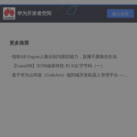
Exception：
java.lang包下，称为异常类，它表示程序本身可以处
理的问题
华为开发者空间
加入社区
RuntimeException及其子类：运行时异常，编译阶
段不会报错。 (空指针异常，数组索引越界异常)
除RuntimeException之外所有的异常：编译时异
更多推荐
常，编译期必须处理的，否则程序不能通过编译。
(日期格式化异常)。
·
借助AR Engine人脸识别与跟踪能力，直播不露脸也生动
编译时异常和运行时异常
·
【GaussDB】507内核新特性-PLSQL字节码（一）
·
基于华为云码道（CodeArts）端到端开发机器人管理平台 — 实操指导文档
简单来说：
编译时异常就是在编译的时候出现的异常