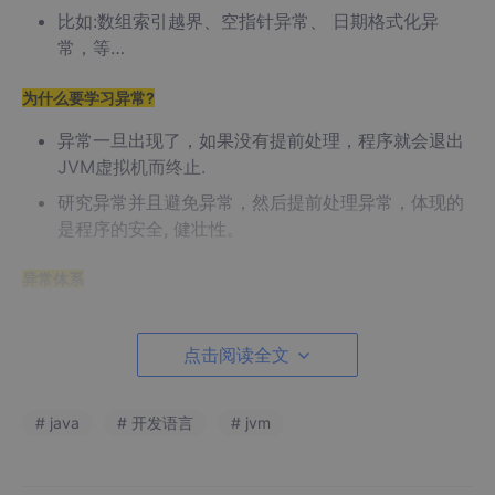
比如:数组索引越界、空指针异常、 日期格式化异
常，等…
为什么要学习异常?
异常一旦出现了，如果没有提前处理，程序就会退出
JVM虚拟机而终止.
研究异常并且避免异常，然后提前处理异常，体现的
是程序的安全, 健壮性。
异常体系
点击阅读全文
# java
# 开发语言
# jvm
Error
： 系统级别问题、JVM退出等，代码无法控制。