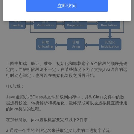
性，java的Class类在虚拟机中的生命周期如下：
立即访问
上图中加载、验证、准备、初始化和卸载这个五个阶段的顺序是确
定的，而解析阶段则不一定，在某些情况下为了支持java语言的运
行时动态绑定，也可以在初始化阶段之后再开始。
(1).加载：
Java虚拟机把Class类文件加载到内存中，并对Class文件中的数
据进行校验、转换解析和初始化，最终形成可以被虚拟机直接使用
的java类型的过程。
在加载阶段，java虚拟机需要完成以下3件事：
a.通过一个类的全限定名来获取定义此类的二进制字节流。