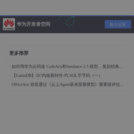
的类(final类)、是否实现了父类或者接口的方法等等。
c.字节码验证：是整个验证过程中最复杂的，主要进行数据流和控
制流分析，如保证跳转指令不会跳转到方法体之外的字节码指令、
华为开发者空间
加入社区
数据类型转换安全有效等。
d.符号引用验证：发生在虚拟机将符号引用转化为直接引用的时候
(连接第三阶段-解析阶段进行符号引用转换为直接引用)，符号引用
验证的目的是确保解析动作能正常执行，如果无法通过符号引用验
更多推荐
证，则会抛出java.lang.IncompatibleClassChangeError异常的子
类异常，如java.lang.IllegalAccessError、java.lang.NoSuchFiel
dError、java.lang.NoSuchMethodError等。
·
如何用华为云码道 CodeArts和Seedance 2.5 模型，复刻经典画作名场面
·
【GaussDB】507内核新特性-PLSQL字节码（一）
验证阶段对于虚拟机来说非常重要，但是不是一个必需的阶段，如
果所运行的代码已经反复被使用和验证过了，可以通过-Xverify:no
·
OfficeAce 首批通过《云上Agent基准度量模型》重要级评估，定义智能体可信新标杆
ne参数关闭大部分的验证措施，以提高虚拟机时间时间。
(3).准备：
准备阶段是正式为类变量(静态变量，注意不是实例变量)分配内存
并设置类变量初始值的阶段，这些内存都将在方法区中进行分配。
对于普通非final的类变量，如public static int value = 123;在准备
阶段过后的初始值是0(数据类型的零值)，而不是123，而把123赋