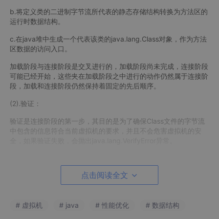
b.将定义类的二进制字节流所代表的静态存储结构转换为方法区的
运行时数据结构。
c.在java堆中生成一个代表该类的java.lang.Class对象，作为方法
区数据的访问入口。
加载阶段与连接阶段是交叉进行的，加载阶段尚未完成，连接阶段
可能已经开始，这些夹在加载阶段之中进行的动作仍然属于连接阶
段，加载和连接阶段仍然保持着固定的先后顺序。
(2).验证：
验证是连接阶段的第一步，其目的是为了确保Class文件的字节流
中包含的信息符合当前虚拟机的要求，并且不会危害虚拟机的安
全，如果验证失败，会抛出java.lang.VerifyError异常。
验证阶段的主要工作有：
点击阅读全文
a.文件格式验证：验证Class文件魔数、主次版本、常量池、类文
件本身等等。
b.元数据验证：主要是对字节码描述的信息进行语义分析，包括是
# 虚拟机
# java
# 性能优化
# 数据结构
否有父类、是否是抽象类、是否是接口、是否继承了不允许被继承