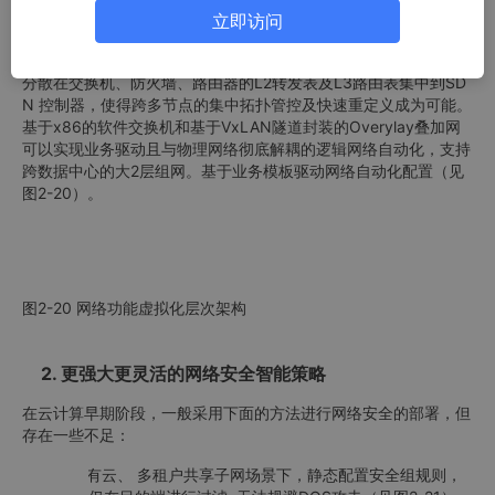
1.
业务应用驱动的边缘虚拟网络自动化
立即访问
分散在交换机、防火墙、路由器的L2转发表及L3路由表集中到SD
N 控制器，使得跨多节点的集中拓扑管控及快速重定义成为可能。
基于x86的软件交换机和基于VxLAN隧道封装的Overylay叠加网
可以实现业务驱动且与物理网络彻底解耦的逻辑网络自动化，支持
跨数据中心的大2层组网。基于业务模板驱动网络自动化配置（见
图2-20）。
2-20
图
网络功能虚拟化层次架构
2.
更强大更灵活的网络安全智能策略
在云计算早期阶段，一般采用下面的方法进行网络安全的部署，但
存在一些不足：
l
公有云、
多租户共享子网场景下，静态配置安全组规则，