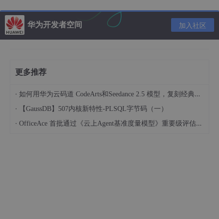
l
子网间互访，动态下发快转流表，避免迂回。
华为开发者空间
加入社区
2-23
图
通过软件定义网络的实施解决问题
更多推荐
·
如何用华为云码道 CodeArts和Seedance 2.5 模型，复刻经典画作名场面
推荐内容
·
【GaussDB】507内核新特性-PLSQL字节码（一）
·
OfficeAce 首批通过《云上Agent基准度量模型》重要级评估，定义智能体可信新标杆