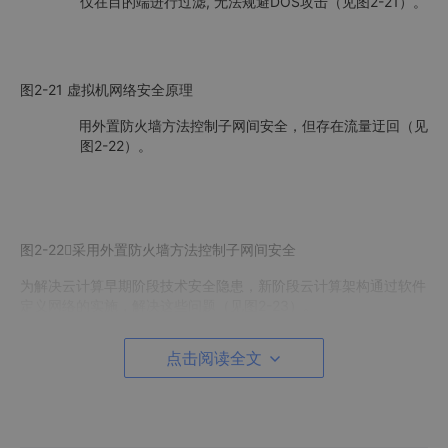
,
DOS
2-21
仅在目的端进行过滤
无法规避
攻击（见图
）
。
2-21
图
虚拟机网络安全原理
l
采用外置防火墙方法控制子网间安全，但存在流量迂回（见
2-22
图
）
。
2-22
图
采用外置防火墙方法控制子网间安全
为解决云计算早期阶段技术安全隐患，新阶段云计算架构通过软件
定义网络的实施，解决这些问题（见图2-23）。
l
按业务需求统一定义任意目标－源组合的安全策略定义下发
点击阅读全文
Controller
到
。
Controller
l
子网内互访，首包上送
，动态下发安全过滤规
则，源头扼杀攻击
。