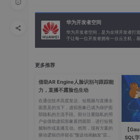
Class(String name)
，对于这个方法需要实现
(1)
确认类的名称；
华为开发者空间
(2)
检查请求要装载的类是否已经被装载；
华为开发者空间，是为全球开发者打
(3)
检查请求加载的类是否是系统类；
于让每一位开发者拥有一台云主机，
(4)
尝试从类装载器的存储区获取所请求的类；
(5)
在虚拟机中定义所请求的类；
更多推荐
(6)
解析所请求的类；
借助AR Engine人脸识别与跟踪能
(7)
返回所请求的类。
力，直播不露脸也生动
所有的
Java
虚拟机都包括一个内置的类装载
在通信技术高度发达、短视频与直播全
r)
。根装载器的特殊之处是它只能够装载基本
面普及的当下，虚拟形象已成为保护面
的
ClassLoader
来加载特定
ClassPath
下的类
部隐私的主流手段。部分注重隐私的用
户会借助虚拟形象遮挡面部，进行短视
频制作或直播互动。然而，现有方案的
【Gau
驱动逻辑仍停留在“预设动画触发”层
SQL