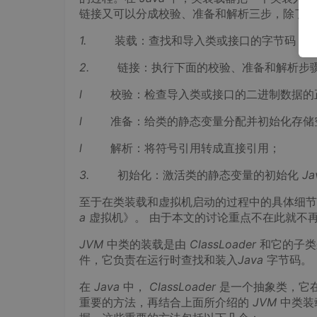
链接又可以分成校验、准备和解析三步，除了解
1.
装载：查找和导入类或接口的字节码；
2.
链接：执行下面的校验、准备和解析步
l
校验：检查导入类或接口的二进制数据的
l
准备：给类的静态变量分配并初始化存储
l
解析：将符号引用转成直接引用；
3.
初始化：激活类的静态变量的初始化
Ja
至于在类装载和虚拟机启动的过程中的具体细
a
虚拟机》。 由于本文的讨论重点不在此就不
JVM
中类的装载是由
ClassLoader
和它的子类
件，它负责在运行时查找和装入
Java
字节码。
在
Java
中，
ClassLoader
是一个抽象类，它
重要的方法，再结合上面所介绍的
JVM
中类装