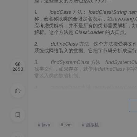
握，这些重要的方法包括以下几个：
1.
loadCass
方法：
loadClass(String nam
称
,
该名称以类的全限定名表示，如
Java.lang.
应考虑类解析，并不是所有的类都需要解析，
解析。这个方法是
ClassLoader
的入口点。
2.
defineClass
方法
这个方法接受类文
系统或网络装入的数据。它把字节码分析成运行
3.
findSystemClass
方法
findSystemCl
找类文件，如果存在，就使用
defineClass
将字
2853
常装入类的缺省机制。
4.
resolveClass
方法
resolveClass(Class
调用
loadClass
方法时
,
通过它的
resolve
参数
5.
findLoadedClass
方法
当调用
loadCl
r
是否已装入这个类
,
如果已装入
,
那么返回
Cla
接错误。
# java
# jvm
# 虚拟机
一般来说，我们实现自定义的
ClassLoader
需