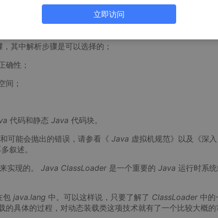
析外，其它步骤是严格按照顺序完成的，各个步骤的主要工作如
立即访问
骤，其中解析步骤是可以选择的；
正确性；
空间；
va
代码和静态
Java
代码块。
节和可能会抛出的错误，请参看《
Java
虚拟机规范》以及《深
再多叙述。
来实现的。
Java ClassLoader
是一个重要的
Java
运行时系统
在包
java.lang
中。可以这样说，只要了解了
ClassLoader
中的
载的具体的过程，对动态装载类这项技术就有了一个比较大概的