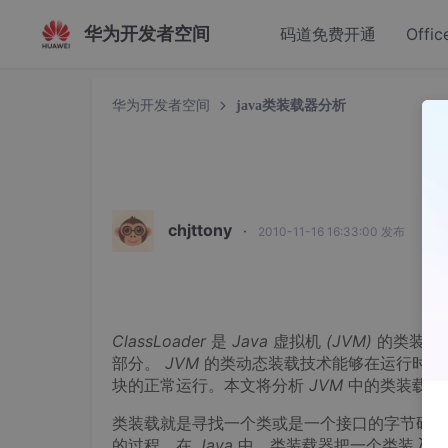
华为开发者空间
码道免费开通
Offic
华为开发者空间
java类装载器分析
j
chjttony
·
2010-11-16 16:33:00 发布
ClassLoader
是
Java
虚拟机
(JVM)
的类装载
部分。
JVM
的类动态装载技术能够在运行时刻
块的正常运行。本文将分析
JVM
中的类装载系
类装载就是寻找一个类或是一个接口的字节码
的过程。在
Java
中，类装载器把一个类装入
J