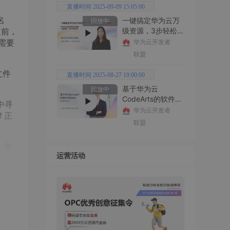
直播时间 2025-09-09 15:05:00
名
一键搞定华为云万
回放中
之前，
级资源，3步轻松管
理企业成本
需要
华为云开发者
联盟
文件
直播时间 2025-08-27 19:00:00
基于华为云
回放中
CodeArts的软件开
中寻
发技术
华为云开发者
M
正
联盟
。当
运营活动
oade
出链
load