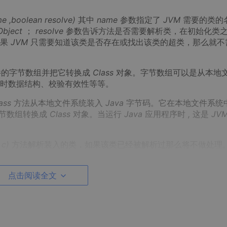
e ,boolean resolve)
其中
name
参数指定了
JVM
需要的类的
Object
；
resolve
参数告诉方法是否需要解析类，在初始化类
如果
JVM
只需要知道该类是否存在或找出该类的超类，那么就不
件的字节数组并把它转换成
Class
对象。字节数组可以是从本地
时数据结构、校验有效性等等。
ass
方法从本地文件系统装入
Java
字节码。它在本地文件系统
节数组转换成
Class
对象。当运行
Java
应用程序时
,
这是
JV
 c)
方法解析装入的类，如果该类已经被解析过那么将不做处理
决定是否要进行解析。
ass
方法装入类时
,
调用
findLoadedClass
方法来查看
ClassL
点击阅读全文
ss
对象
,
否则返回
NULL
。如果强行装载已存在的类
,
将会抛
要继承抽象类
java.lang.ClassLoader
，其中必须实现的方法是