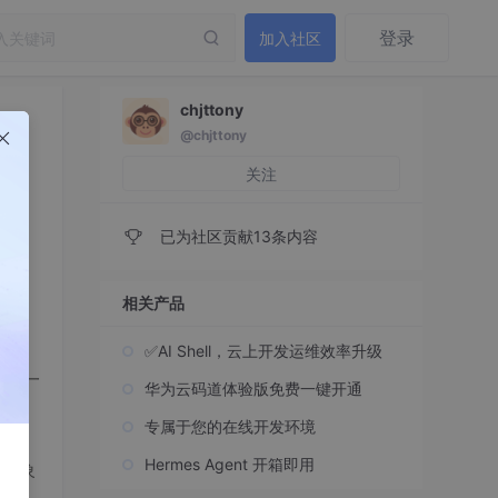
登录
加入社区
chjttony
@chjttony
关注
已为社区贡献13条内容
相关产品
✅AI Shell，云上开发运维效率升级
VM
一
华为云码道体验版免费一键开通
能模
专属于您的在线开发环境
Hermes Agent 开箱即用
对象
其中