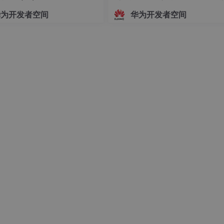
指导文档
华为开发者空间
华为开发者空间
种类型的类装载器：根装载器
(bootstrap)
和用户定义的装载
部分。根装载器以某种默认的方式将类装入，包括
Java API
的
义的类装载器。根装载器是虚拟机固有的一部分，而用户定义的
成
class
文件之后然后再被装入到虚拟机，并像其它的任何对象一
示：
va
的类装载的体系结构
型。当
JVM
要求类装载器
CL(ClassLoader)
装载一个类时
,C
有当父装载器没有装载并无法装载这个类时
,CL
才获得装载这个
种树状的关系。树的根是类的根装载器
(bootstrap ClassLoader)
的类装载器有且仅有一个父装载器。在创建一个装载器时
,
如果
器为其父装载器。
Java
的基本类装载器代理结构如图
2
所示：
ava
类装载的代理结构