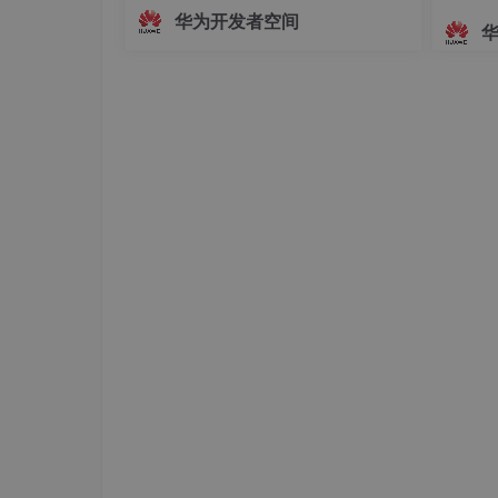
面，主播的真实动作、姿态变化及情绪
华为开发者空间
起伏无法被实时解析与映射。这种遮挡
2.3
Java
虚拟机的类装载原理
方式虽保护了隐私，却牺牲了沉浸感与
前面我们已经知道，一个
Java
应用程序使用两
互动性，使主播的真实感大打折扣。为
r-defined)
。根装载器是
Java
虚拟机实现的一
解决这一问题，HarmonyOS SDK（AR
在运行期间，一个
Java
程序能使用用户自己定
Engine
载器则不是，它是用
Java
语言写的，被编译
以被实例化。
Java
类装载器的体系结构如下所
Ja
Java
的类装载模型是一种代理
(delegation)
模
先将这个类装载请求转发给他的父装载器。只
会。这样
,
所有类装载器的代理关系构成了一
,
在
JVM
中它以
"null"
表示。除根装载器以外
式地给出父装载器
,
那么
JVM
将默认系统装载
J