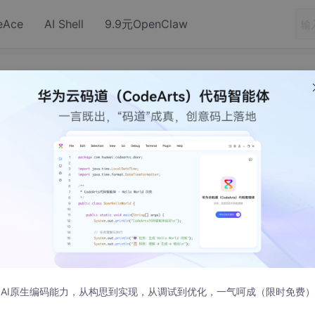
eAce
AI Shell
9.9元OpenClaw
ava类装载器分析
子系统，它负责将
Java
字节码装载到
JVM
中， 并使其成为
J
动态地加载或者替换系统的某些功能模块
,
而不影响系统其他功
统，探讨
JVM
中类装载的原理、实现以及应用。
AI原生编码能力，从构思到实现，从调试到优化，一气呵成（限时免费）
文件并通过解析该字节码来构造代表这个类或是这个接口的
class
ava
虚拟机中，要经过三个步骤来完成：装载、链接和初始化，