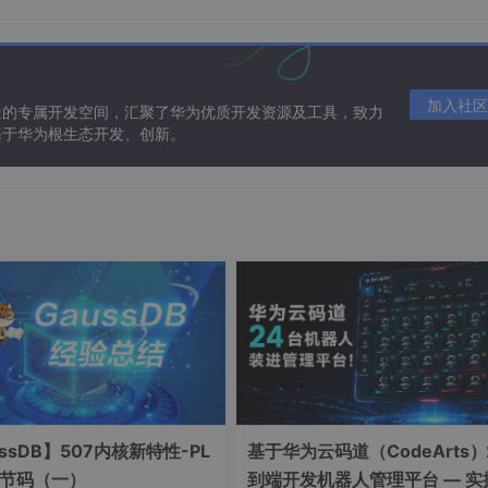
如下操作：
加入社区
造的专属开发空间，汇聚了华为优质开发资源及工具，致力
基于华为根生态开发、创新。
器，这个内置的类库装载器被称为根装载器
(bootstrap ClassLo
的
Java
类，如
rt.jar
中的
class
。当应用程序可以使用用户自定
。下面的例子是
JDK5.0
的
URLClassLoader
的实现。
ssDB】507内核新特性-PL
基于华为云码道（CodeArts
字节码（一）
到端开发机器人管理平台 — 实