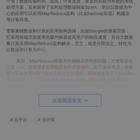
节省了数据传输时间，提高了计算速度，算是目前较为有效的离线
处理方案，后来就有了实时处理数据框架Spark，所以以数据为中
心的应用可以采用MapReduce架构（比如hadoop实现）构建应
用计算环境。
需要兼顾数据和计算的应用架构选择，比如Google的搜索页面，
它采用前端页面使用负载均衡器提高用户的响应速度，后台大数据
量计算采用MapReduce架构解决，总之，就是分而治之，转化为
以数据和计算为中心。
其实，MapReduce框架并不能解决所有的问题，大致有这么
三点：一、
目前很多应用都是集中式存储的
，出于各种考虑，多数
用户不会使用HDFS这种分布式文件系统，那样就使用不了MapRe
duce框架；二、现有的MapReduce实现，
数据都是分散式存储
的，这样势必给数据的传输和同步带来新的问题
；三、MapReduc
e计算节点是和数据相关联的，需要将数据分发到所有的工作节点
上，而实际情况是，一般数据只存在整个集群的部分节点上，这样
点击阅读全文
有时就不能充分的利用计算资源
。
除了MapReduce框架的问题，现有的云计算技术还存在很多
# 云平台
# 云计算
问题。因为我们说了那么多的云计算产品，他们都是针对某一方面
问题而产生的解决方案，当整合时，各种问题也就随机产生：一、
NoSQL数据库API不兼容，
不同厂商提供的数据库操作方式不一