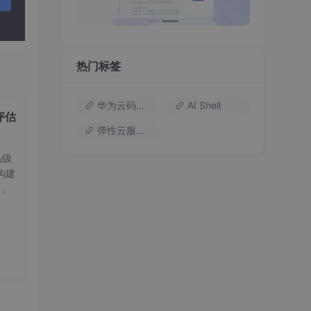
热门标签
华为云码道（Codearts）
AI Shell
评估
弹性云服务器
品级
构建
？。