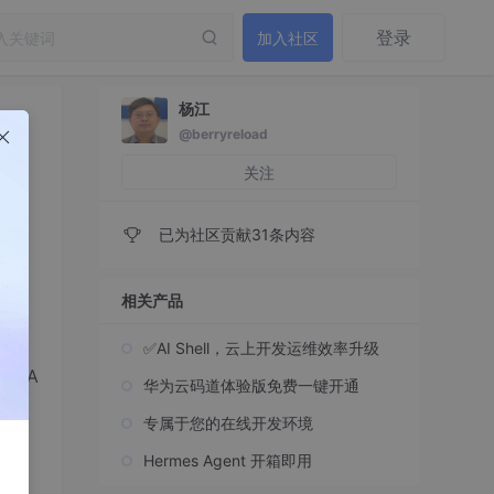
登录
加入社区
杨江
@berryreload
关注
已为社区贡献31条内容
相关产品
✅AI Shell，云上开发运维效率升级
s A
华为云码道体验版免费一键开通
专属于您的在线开发环境
Hermes Agent 开箱即用