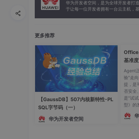
华为开发者空间，是为全球开发者打
于让每一位开发者拥有一台云主机，
更多推荐
Offi
基准度
智能体
Agen
验"走
提，是
否安全
是"试试
【GaussDB】507内核新特性-PL
型》的
SQL字节码（一）
志着中国
华为开发者空间
依、有尺
批通过
技术实
诺——