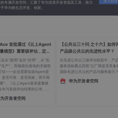
加入社区
造的专属开发空间，汇聚了华为优质开发资源及工具，致力
基于华为根生态开发、创新。
ceAce 首批通过《云上Agent
【公共云三十问 之十六】如何
量模型》重要级评估，定义
产品级公共云的先进性水平？
可信新标杆
t正在从"能用"走向"好用"，从"实
在先进公共云三级评估框架中，产
向"生产"。而规模化落地的关键前
服务指标重点回答“云厂商是否具备
可信——企业需要知道Agent是
国际先进公共云的产品与服务能力
、是否可靠、是否高效，而不再
华为开发者空间
看"。《云上Agent基准度量模
发布与首批评估结果的公布，标
Agent产业正式迈入"有标可
华为开发者空间
可量"的新阶段。OfficeAce 首
重要级评估，既是对自身Agent
力的验证，更是对行业的一份承
让每一个运