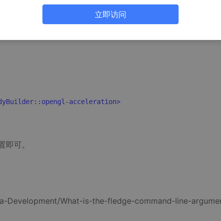
立即访问
\[windows loginname]\net\rim\fledge-2\fledge-saved
dyBuilder::opengl-acceleration>
位置即可。
ava-Development/What-is-the-fledge-command-line-argume