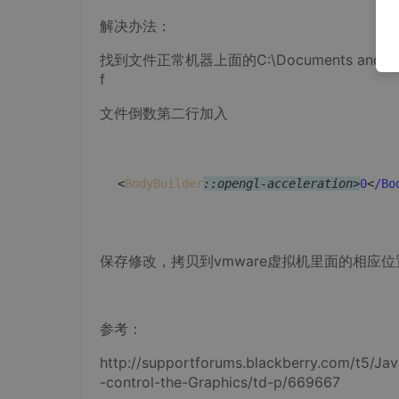
解决办法：
找到文件正常机器上面的C:\Documents and Settings
f
文件倒数第二行加入
<
BodyBuilder
:
:opengl-acceleration>
0
<
/Bo
保存修改，拷贝到vmware虚拟机里面的相应
参考：
http://supportforums.blackberry.com/t5/J
-control-the-Graphics/td-p/669667