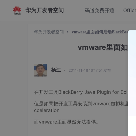
华为开发者空间
码道免费开通
Offic
华为开发者空间
vmware里面如何启动BlackBerry
vmware里面如何启
杨江
·
2011-11-18 16:17:51 发布
在开发工具BlackBerry Java Plugin for Ecl
但是如果把开发工具安装到vmware虚拟机里面，是无
cceleration
而vmware里面显然无法提供。