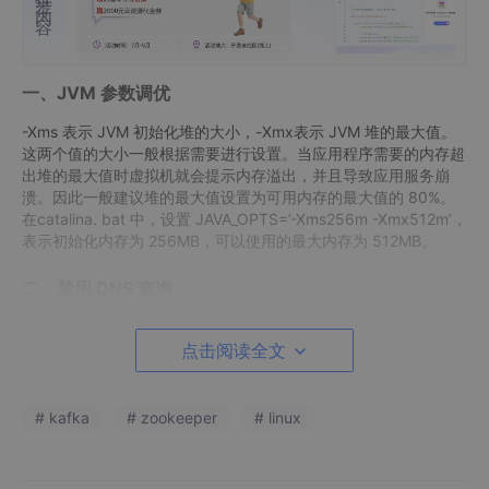
一、JVM 参数调优
-Xms 表示 JVM 初始化堆的大小，-Xmx表示 JVM 堆的最大值。
这两个值的大小一般根据需要进行设置。当应用程序需要的内存超
出堆的最大值时虚拟机就会提示内存溢出，并且导致应用服务崩
溃。因此一般建议堆的最大值设置为可用内存的最大值的 80%。
在catalina. bat 中，设置 JAVA_OPTS=’-Xms256m -Xmx512m’，
表示初始化内存为 256MB，可以使用的最大内存为 512MB。
二、禁用 DNS 查询
当 web 应用程序向要记录客户端的信息时，它也会记录客户端的 I
P 地址或者通过域名服务器查找机器名转换为 IP 地址。DNS 查询
点击阅读全文
需要占用网络，并且包括可能从很多很远的服务器或者不起作用的
服务器上去获取对应的 IP 的过程，这样会消耗一定的时间。为了
消除 DNS 查询对性能的影响我们可以关闭 DNS 查询，方式是修
# kafka
# zookeeper
# linux
改 server.xml 文件中的 enableLookups 参数值：