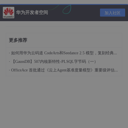
Tomcat4

<Connector className
=
"org.apache.coyote.tomcat4.Coy
华为开发者空间
加入社区
minProcessors
=
"5"
 maxProcessors
=
"75"
 enableLookups
=
acceptCount
=
"100"
 debug
=
"0"
 connectionTimeout
=
"2000
useURIValidationHack
=
"false"
 disableUploadTimeout
=
"
Tomcat5

更多推荐
<Connector port
=
"80"
 maxThreads
=
"150"
 minSpareThrea
maxSpareThreads
=
"75"
 enableLookups
=
"false"
 redirect
·
如何用华为云码道 CodeArts和Seedance 2.5 模型，复刻经典画作名场面
acceptCount
=
"100"
 debug
=
"0"
 connectionTimeout
=
"2000
disableUploadTimeout
=
"true"
·
【GaussDB】507内核新特性-PLSQL字节码（一）
·
OfficeAce 首批通过《云上Agent基准度量模型》重要级评估，定义智能体可信新标杆
三、调整线程数
通过应用程序的连接器（Connector）进行性能控制的的参数是创
建的处理请求的线程数。
Tomcat 使用线程池加速响应速度来处理请求。在 Java 中线程是
程序运行时的路径，是在一个程序中与其它控制线程无关的、能够
独立运行的代码段。它们共享相同的地址空间。多线程帮助程序员
写出 CPU 最大利用率的高效程序，使空闲时间保持最低，从而接