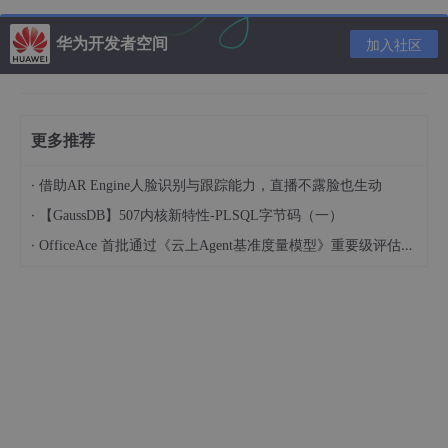
华为开发者空间
加入社区
更多推荐
3 Jmeter配置
·
借助AR Engine人脸识别与跟踪能力，直播不露脸也生动
打开bin文件夹，双击jmeter.bat会打开一个cmd窗口及打开Jmete
·
【GaussDB】507内核新特性-PLSQL字节码（一）
r。
·
OfficeAce 首批通过《云上Agent基准度量模型》重要级评估，定义智能体可信新标杆
cmd窗口里有一些提示信息，比较重要，可以看以下。
Don't 
use
 GUI mode 
for
 load testing !, only 
for
Tes
For
 load testing, 
use
CLI
 Mode (was NON GUI):

   jmeter -
n
 -t [jmx 
file
] -
l
 [results 
file
] -
e
 -o 
& increase Java Heap to meet your 
test
 requirements
   Modify current env variable HEAP=
"-Xms1g -Xmx1g 
Check : https:
//jmeter.apache.org/usermanual/best-p