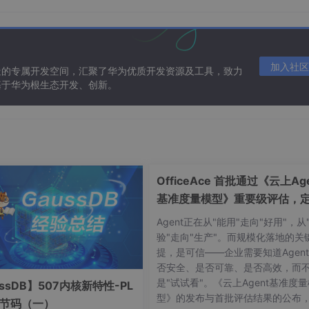
加入社区
造的专属开发空间，汇聚了华为优质开发资源及工具，致力
基于华为根生态开发、创新。
OfficeAce 首批通过《云上Age
基准度量模型》重要级评估，
智能体可信新标杆
Agent正在从"能用"走向"好用"，从
能下载到/data中
验"走向"生产"。而规模化落地的关
提，是可信——企业需要知道Agen
否安全、是否可靠、是否高效，而
是"试试看"。《云上Agent基准度
ssDB】507内核新特性-PL
型》的发布与首批评估结果的公布
字节码（一）