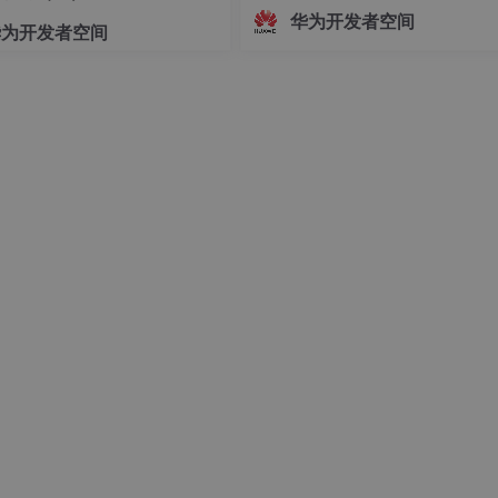
志着中国Agent产业正式迈入"有标
华为开发者空间
华为开发者空间
依、有尺可量"的新阶段。OfficeAc
批通过重要级评估，既是对自身Age
技术实力的验证，更是对行业的一
诺——让每一个运
e/pcre-
8
.
35