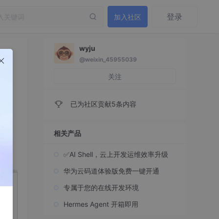
登录
加入社区
wyju
@weixin_45955039
关注
已为社区贡献5条内容
相关产品
✅AI Shell，云上开发运维效率升级
华为云码道体验版免费一键开通
专属于您的在线开发环境
Hermes Agent 开箱即用