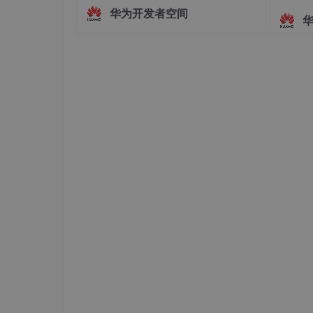
越时空回到宋代的沉浸式体验。古画图
华为开发者空间
片 ──→ CodeArts 辅助编写脚本 ──→
3.2下载
Seedance 2.5 图生视频 ──→ 动态视
频输出↑精心设计的提示词（Prompt）
-p "
wget
 https://www.linuxprobe.com/Softwar
3.3查看是否下载成功
cd
 /data/
