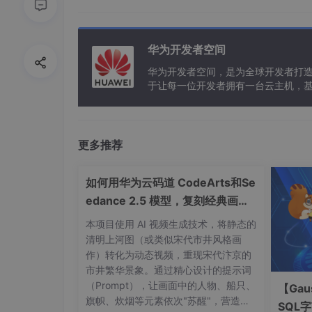
1.先安装wget命令
华为开发者空间
yum 
install
华为开发者空间，是为全球开发者打
于让每一位开发者拥有一台云主机，
2.再安装编译软件包
更多推荐
yum install -y apr
如何用华为云码道 CodeArts和Se
edance 2.5 模型，复刻经典画作
3.安装pcre
名场面
本项目使用 AI 视频生成技术，将静态的
3.1先切换到/data下面，这样压缩包才
清明上河图（或类似宋代市井风格画
作）转化为动态视频，重现宋代汴京的
市井繁华景象。通过精心设计的提示词
（Prompt），让画面中的人物、船只、
【Gau
cd
旗帜、炊烟等元素依次"苏醒"，营造穿
SQL