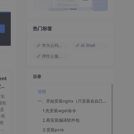
热门标签
华为云码道（Codearts）
AI Shell
弹性云服务器
目录
nt
定义
说明
"实
一、开始安装nginx（只安装在自己的虚拟机上）
键前
t是
1.先安装wget命令
不再
2.再安装编译软件包
量模
，标
3.安装pcre