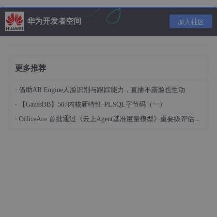
间内存储尽量多的数据，根据对象的状态复用自己的存储空间。
华为开发者空间
加入社区
例如在32位的 HotSpot 虚拟机中，如对象未被同步锁锁定的状态
下Mark Word的32bit存储空间中的25bit用于存储对象哈希码，4
bit用于存储对象分代年龄，2bit用于存储锁标志位，1bit固定为 0
（表示未进入偏向模式）。对象除了未被锁定的正常状态外，还有
轻量级锁定、重量级锁定、GC标记、可偏向等几种状态。
更多推荐
·
借助AR Engine人脸识别与跟踪能力，直播不露脸也生动
·
【GaussDB】507内核新特性-PLSQL字节码（一）
·
OfficeAce 首批通过《云上Agent基准度量模型》重要级评估，定义智能体可信新标杆
详细展开：