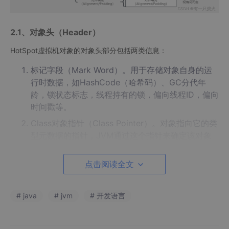
2.1、对象头（Header）
HotSpot虚拟机对象的对象头部分包括两类信息：
标记字段（Mark Word）。用于存储对象自身的运
行时数据，如HashCode（哈希码）、GC分代年
龄，锁状态标志，线程持有的锁，偏向线程ID，偏向
时间戳等。
Class对象指针（Class Pointer）。对象指向它的类
型元数据的指针，JVM通过这个指针来确定该对象
是哪个类的实例。
点击阅读全文
2.1.1、Mark Word
通常对象需要存储的运行时数据很多，实已经超出了32、64位Bit
# java
# jvm
# 开发语言
map 结构所能记录的最大限度，但对象头里的信息是与对象自身
定义的数据无关的额外存储成本，考虑到虚拟机的空间效率，Mar
k Word 被设计成一个有着动态定义的数据结构，以便在极小的空