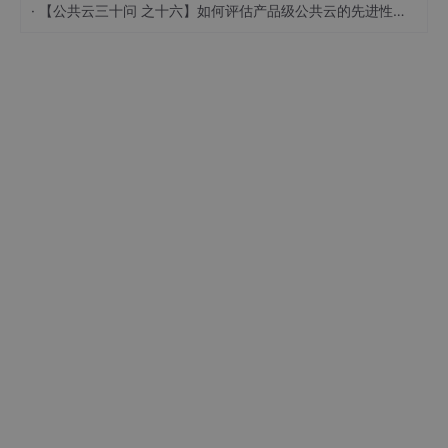
·
【公共云三十问 之十六】如何评估产品级公共云的先进性水平？