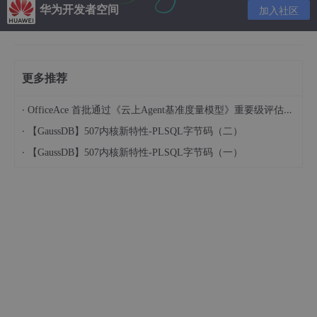
华为开发者空间
加入社区
(2).使用运行时异常来表明编程错误。
大多数的运行时异常都表示前置条件错误，即使用者没有遵守调用
的约定，例如数组越界等。
更多推荐
如果正确地使用API可以避免异常条件的产生，或者一旦产生异常
使用API的程序员无法立即采取有效措施，则应该使用运行时异
·
OfficeAce 首批通过《云上Agent基准度量模型》重要级评估，定义智能体可信新标杆
常。
·
【GaussDB】507内核新特性-PLSQL字节码（二）
优先使用标准的异常：
·
【GaussDB】507内核新特性-PLSQL字节码（一）
面向对象编程中非常推崇代码重用，异常也不例外，JDK提供了一
组基本的运行时异常可以满足绝大多数API的异常抛出需求，重用J
DK现有的异常有以下好处：
(1).使API更加容易学习和使用。
(2).对于使用API的程序而言，异常的可读性会更好。
(3).异常类越少，内存印迹就越小，装载异常类的时间和空间开销
也越少。
恰当地重新抛出异常：