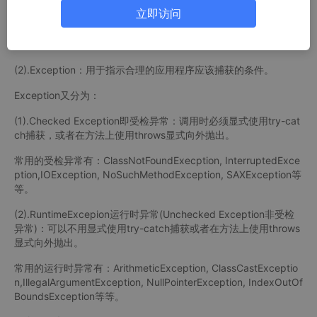
类：
立即访问
(1).Error：用于指示合理的应用程序不应该试图捕获的严重问题，
例如java虚拟的错误程序无法处理，只能由java虚拟机自己处理。
(2).Exception：用于指示合理的应用程序应该捕获的条件。
Exception又分为：
(1).Checked Exception即受检异常：调用时必须显式使用try-cat
ch捕获，或者在方法上使用throws显式向外抛出。
常用的受检异常有：ClassNotFoundExecption, InterruptedExce
ption,IOException, NoSuchMethodException, SAXException等
等。
(2).RuntimeExcepion运行时异常(Unchecked Exception非受检
异常)：可以不用显式使用try-catch捕获或者在方法上使用throws
显式向外抛出。
常用的运行时异常有：ArithmeticException, ClassCastExceptio
n,IllegalArgumentException, NullPointerException, IndexOutOf
BoundsException等等。