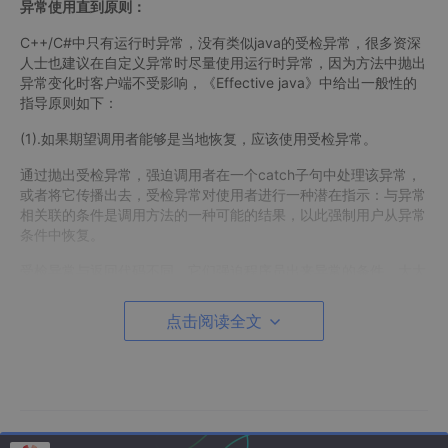
异常使用直到原则：
C++/C#中只有运行时异常，没有类似java的受检异常，很多资深
人士也建议在自定义异常时尽量使用运行时异常，因为方法中抛出
异常变化时客户端不受影响，《Effective java》中给出一般性的
指导原则如下：
(1).如果期望调用者能够是当地恢复，应该使用受检异常。
通过抛出受检异常，强迫调用者在一个catch子句中处理该异常，
或者将它传播出去，受检异常对使用者进行一种潜在指示：与异常
相关联的条件是调用方法的一种可能的结果，以此强制用户从异常
条件中恢复。
受检异常与返回代码不同，它们强迫程序员出来异常的条件，大大
增强了可靠性。但是过分使用受检异常会使API使用起来非常的不
方便，如果方法抛出一个或者多个受检异常，调用该方法的代码就
点击阅读全文
必须在一个或者多个catch块中处理这些异常，或者调用者必须显
式声明向外抛出这些异常，无论是在catch块中处理或者是向外抛
出，都给程序员带来了额外的负担。
如果正确地使用API并不能阻止这种异常条件的产生，并且一旦产
生异常，使用API的程序员可以立即采取有效的动作，则就可以使
用受检异常。