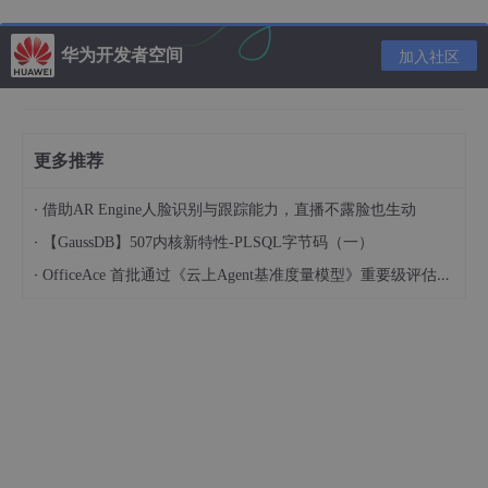
创建虚拟机，有几个注意的，选第一代，如果第二
代进去centos界面键盘没反应，我试了两台电脑都
华为开发者空间
加入社区
这样，网络适配器连接到刚才建的虚拟交换机
更多推荐
·
借助AR Engine人脸识别与跟踪能力，直播不露脸也生动
·
【GaussDB】507内核新特性-PLSQL字节码（一）
·
OfficeAce 首批通过《云上Agent基准度量模型》重要级评估，定义智能体可信新标杆
右键 连接到，然后开始正常安装系统