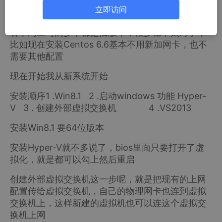
立即访问
看了网上写的多半都是旧版本，很多都不太对了，
比如现在安装Centos 6.6基本不用新加网卡，也不
需要其他配置
现在开始我从新系统开始
安装顺序1 .Win8.1 2 .启动windows 功能 Hyper-
V 3 . 创建外部虚拟交换机 4 .VS2013
安装Win8.1 要64位版本
安装Hyper-V就不多说了，bios里面只要打开了虚
拟化，就是都可以勾上然后重启
创建外部虚拟交换机这一步呢，就是把现有的上网
配置传给虚拟交换机，自己的物理网卡也连到虚拟
交换机上，这样新建的虚拟机也可以连这个虚拟交
换机上网