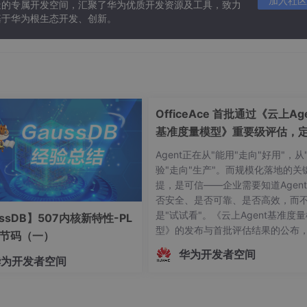
加入社区
造的专属开发空间，汇聚了华为优质开发资源及工具，致力
基于华为根生态开发、创新。
OfficeAce 首批通过《云上Age
基准度量模型》重要级评估，
智能体可信新标杆
Agent正在从"能用"走向"好用"，从
验"走向"生产"。而规模化落地的关
提，是可信——企业需要知道Agen
否安全、是否可靠、是否高效，而
是"试试看"。《云上Agent基准度
ssDB】507内核新特性-PL
型》的发布与首批评估结果的公布
字节码（一）
志着中国Agent产业正式迈入"有标
华为开发者空间
华为开发者空间
依、有尺可量"的新阶段。OfficeAc
批通过重要级评估，既是对自身Age
技术实力的验证，更是对行业的一
诺——让每一个运