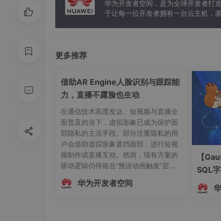
华为开发者空间，是为全球开发者打
于让每一位开发者拥有一台云主机，
更多推荐
借助AR Engine人脸识别与跟踪能
力，直播不露脸也生动
在通信技术高度发达、短视频与直播全
面普及的当下，虚拟形象已成为保护面
部隐私的主流手段。部分注重隐私的用
户会借助虚拟形象遮挡面部，进行短视
频制作或直播互动。然而，现有方案的
【Gau
驱动逻辑仍停留在“预设动画触发”层
SQL
面，主播的真实动作、姿态变化及情绪
华为开发者空间
起伏无法被实时解析与映射。这种遮挡
方式虽保护了隐私，却牺牲了沉浸感与
互动性，使主播的真实感大打折扣。为
解决这一问题，HarmonyOS SDK（AR