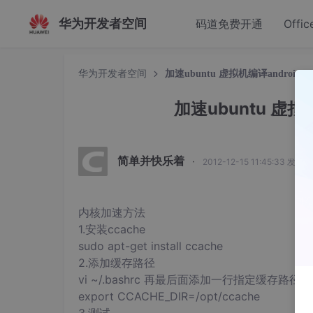
华为开发者空间
码道免费开通
Offic
华为开发者空间
加速ubuntu 虚拟机编译android /
加速ubuntu 虚拟机
简单并快乐着
·
2012-12-15 11:45:33 发布
内核加速方法
1.安装ccache
sudo apt-get install ccache
2.添加缓存路径
vi ~/.bashrc 再最后面添加一行指定缓存路径
export CCACHE_DIR=/opt/ccache