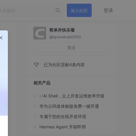
登录
加入社区
简单并快乐着
@lqxandroid2012
关注
已为社区贡献4条内容
相关产品
✅AI Shell，云上开发运维效率升级
华为云码道体验版免费一键开通
专属于您的在线开发环境
Hermes Agent 开箱即用