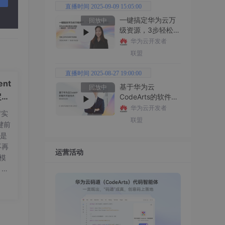
直播时间 2025-09-09 15:05:00
一键搞定华为云万
回放中
级资源，3步轻松管
理企业成本
华为云开发者
联盟
直播时间 2025-08-27 19:00:00
nt
基于华为云
回放中
定义
CodeArts的软件开
发技术
华为云开发者
"实
联盟
键前
t是
不再
运营活动
量模
，标
可
e 首
nt
份承