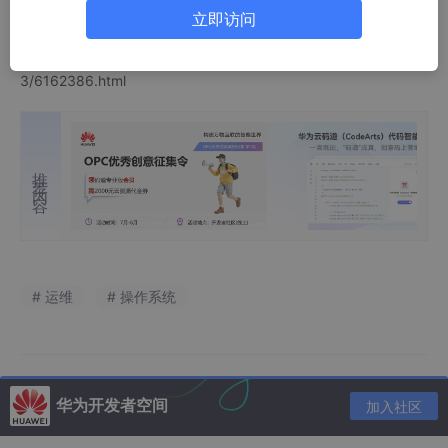
共享目录就可以通过“网上邻居－整个网络－Microsoft Window
立即访问
s Network－工作组”来互相访问了。
转载于:https://www.cnblogs.com/wuwuwu/archive/2009/03/0
3/6162386.html
推荐内容
# 运维
# 操作系统
华为开发者空间
加入社区