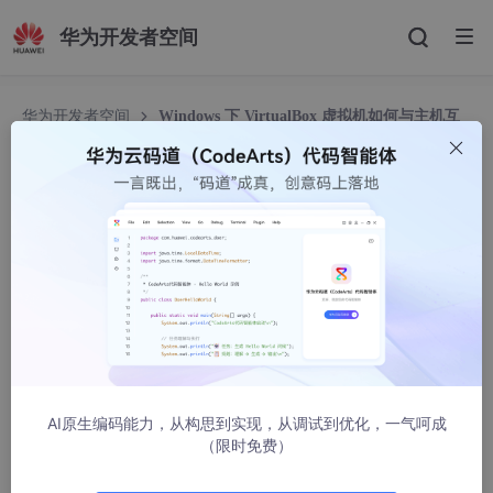
华为开发者空间
华为开发者空间
Windows 下 VirtualBox 虚拟机如何与主机互
联
Windows 下 VirtualBox 虚拟机如何与主机互联
weixin_30546933
3573人浏览 · 2009-03-03 19:23:00
建好虚拟机后，打开DOS窗口进到VB的安装目录下（默认“C:/Pro
gram Files/Sun/xVM VirtualBox”）输入命 令：VBoxManage cre
atehostif “VM1 external“，安装虚拟网卡驱动。然后在虚拟机的设
置－网络－网络连接，将网络连 接方式改为“Host Interface”，下
面的Interface Name就选上面建立的VM1 External，然后启动虚
AI原生编码能力，从构思到实现，从调试到优化，一气呵成
拟机，这时虚拟机 和主机就相当于处在局域网中的两台同样地位
（限时免费）
的计算机了，像正常设置局域网连接一样设置就可以了。主要是设
置IP地址，两台机器的IP地址在同一局域网段内 就可以，两方设好