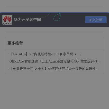
方法二：利用
Vmware
上的共享文件夹功能
打开虚拟机，点击“
edit virtual machine settings
”，在点击“
op
华为开发者空间
加入社区
tions
”选中“
shared folders
”
使右边的
always enables
选项选
中，看图：
更多推荐
然后单击
add
选择物理机的要共享的文件夹，单击
ok
。开始
·
【GaussDB】507内核新特性-PLSQL字节码（一）
添加共享的文件夹
·
OfficeAce 首批通过《云上Agent基准度量模型》重要级评估，定义智能体可信新标杆
·
【公共云三十问 之十六】如何评估产品级公共云的先进性水平？
打开虚拟机后右击“物理邻居”，选择“映射网络磁盘”，