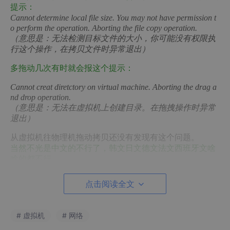
提示：
Cannot determine local file size. You may not have permission t
o perform the operation. Aborting the file copy operation.
（意思是：无法检测目标文件的大小，你可能没有权限执
行这个操作，在拷贝文件时异常退出）
多拖动几次有时就会报这个提示：
Cannot creat diretctory on virtual machine. Aborting the drag a
nd drop operation.
（意思是：无法在虚拟机上创建目录。在拖拽操作时异常
退出）
从虚拟机往物理机拖动拷贝还没有发现有这个问题。
当然不光是中文的不行了，韩文日文德文法文西班牙文啥
啥的都不行。
以前的
5.5.3
Build
34685
没有这个问题。
点击阅读全文
可以参考这个连接：
http://www.vmware.com/community/threa
d.jspa?threadID=84565&tstart=0
# 虚拟机
# 网络
=============================================
=======================