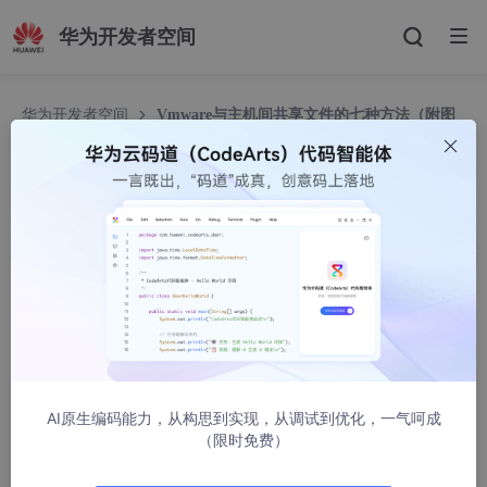
华为开发者空间
华为开发者空间
Vmware与主机间共享文件的七种方法（附图
+详解）
Vmware与主机间共享文件的七种方法（附图+详
解）
dear_fox
21813人浏览 · 2008-12-11 23:51:00
测试环境是：
物理机：
win Xp SP2 打全所有系统补丁
AI原生编码能力，从构思到实现，从调试到优化，一气呵成
虚拟机版本：
VM
ware
workstation 6.0.0 Build 45731
（限时免费）
虚拟机操作系统：纯净版
win xp sp2