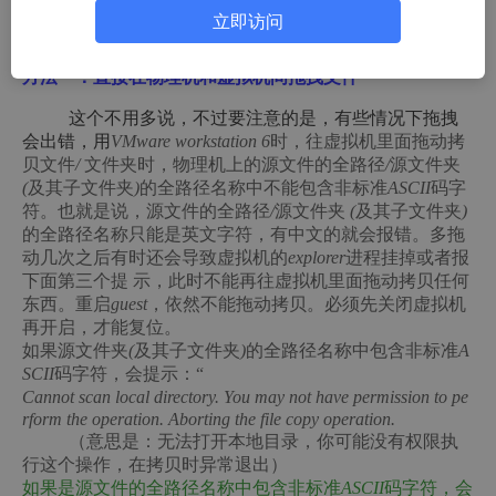
=============================================
立即访问
=======================
方法一：直接在物理机和虚拟机间拖拽文件
这个不用多说，不过要注意的是，有些情况下拖拽
会出错，用
VMware
workstation 6
时，往虚拟机里面拖动拷
贝
文件
/
文件夹时，物理机上的源文件的全路径
/
源文件夹
(
及其子文件夹
)
的全路径名称中不能包含非标准
ASCII
码字
符。也就是说，源文件的全路径
/
源文件夹
(
及其子文件夹
)
的全路径名称只能是英文字符，有中文的就会报错。多拖
动几次之后有时还会导致虚拟机的
explorer
进程挂掉或者报
下面第三个提
示，此时不能再往虚拟机里面拖动拷贝任何
东西。重启
guest
，依然不能拖动拷贝。必须先关闭虚拟机
再开启，才能复位。
如果源文件夹
(
及其子文件夹
)
的全路径名称中包含非标准
A
SCII
码字符，会提示：“
Cannot scan local directory. You may not have permission to pe
rform the operation. Aborting the file copy operation.
（意思是：无法打开本地目录，你可能没有权限执
行这个操作，在拷贝时异常退出）
如果是源文件的全路径名称中包含非标准
ASCII
码字符，会