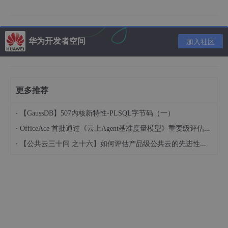
2.10 ★解决打不开Scala IDE（Eclipse）
2.11 ★解决找不到jar包，一直爆红
华为开发者空间
加入社区
3. 对实验的一些解释
3.1 Spark主从架构设计
3.2 对代码的解释(创建RDD，转换，持久
更多推荐
化)
3.3 构建DAG图
·
【GaussDB】507内核新特性-PLSQL字节码（一）
3.4 宽窄依赖
·
OfficeAce 首批通过《云上Agent基准度量模型》重要级评估，定义智能体可信新标杆
3.5 划分阶段
·
【公共云三十问 之十六】如何评估产品级公共云的先进性水平？
前言
直接进入正题吧。
在验收之后又做了一些修改，希望能有所帮助……
带★的是可能遇到的问题可以看一下，以防后续操作出问题。