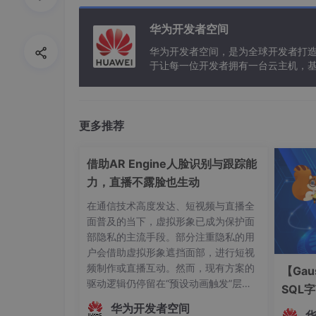
将ens33网络设置为dhcp模式
华为开发者空间
华为开发者空间，是为全球开发者打
于让每一位开发者拥有一台云主机，
更多推荐
借助AR Engine人脸识别与跟踪能
力，直播不露脸也生动
在通信技术高度发达、短视频与直播全
4、重启网络
面普及的当下，虚拟形象已成为保护面
部隐私的主流手段。部分注重隐私的用
service networking restart
户会借助虚拟形象遮挡面部，进行短视
频制作或直播互动。然而，现有方案的
【Gau
如果重启网络失败那就重启ubunut
驱动逻辑仍停留在“预设动画触发”层
SQL
然后ping www.baidu.com，看是是否能ping
面，主播的真实动作、姿态变化及情绪
华为开发者空间
起伏无法被实时解析与映射。这种遮挡