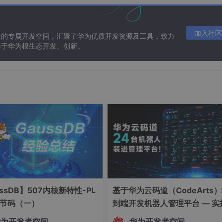
加入社区
造的专属开发空间，汇聚了华为优质开发资源及工具，致力
基于华为根生态开发、创新。
ssDB】507内核新特性-PL
基于华为云码道（CodeArts
字节码（一）
到端开发机器人管理平台 — 实
通？
指导文档
华为开发者空间
华为开发者空间