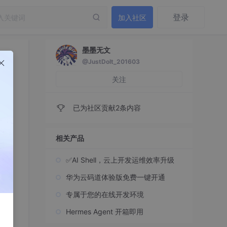
登录
加入社区
墨墨无文
@JustDoIt_201603
关注
已为社区贡献2条内容
相关产品
✅AI Shell，云上开发运维效率升级
华为云码道体验版免费一键开通
专属于您的在线开发环境
Hermes Agent 开箱即用