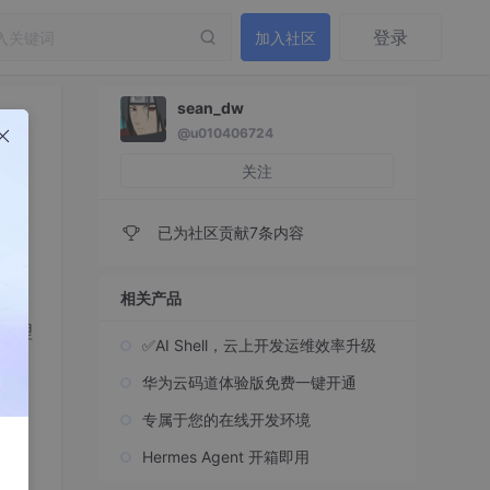
登录
加入社区
sean_dw
@u010406724
关注
已为社区贡献7条内容
相关产品
于管理
✅AI Shell，云上开发运维效率升级
只另
。
华为云码道体验版免费一键开通
专属于您的在线开发环境
Hermes Agent 开箱即用