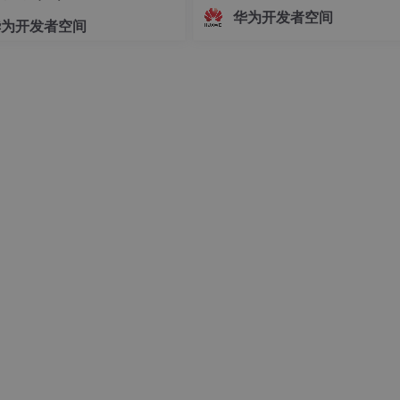
志着中国Agent产业正式迈入"有标
华为开发者空间
华为开发者空间
依、有尺可量"的新阶段。OfficeAc
批通过重要级评估，既是对自身Age
技术实力的验证，更是对行业的一
诺——让每一个运
图：