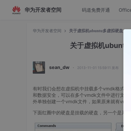
华为开发者空间
码道免费开通
Offic
华为开发者空间
关于虚拟机ubuntu多虚拟硬盘（
关于虚拟机ubun
sean_dw
·
2013-11-01 15:59:11 发布
有时我们会想在虚拟机中挂载多个vmdk格式的
和数据安全，可以在多个vmdk文件中进行文件
外单独创建一个vmdk文件，如果原来就有vm
下面红圈中的硬盘是挂载的硬盘，另一个是系统