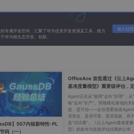
加入社区
造的专属开发空间，汇聚了华为优质开发资源及工具，致力
基于华为根生态开发、创新。
OfficeAce 首批通过《云上Age
基准度量模型》重要级评估，
智能体可信新标杆
Agent正在从"能用"走向"好用"，从
验"走向"生产"。而规模化落地的关
提，是可信——企业需要知道Agen
否安全、是否可靠、是否高效，而
是"试试看"。《云上Agent基准度
ssDB】507内核新特性-PL
型》的发布与首批评估结果的公布
字节码（一）