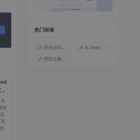
热门标签
华为云码道（Codearts）
AI Shell
弹性云服务器
nt
定义
"实
键前
t是
不再
量模
，标