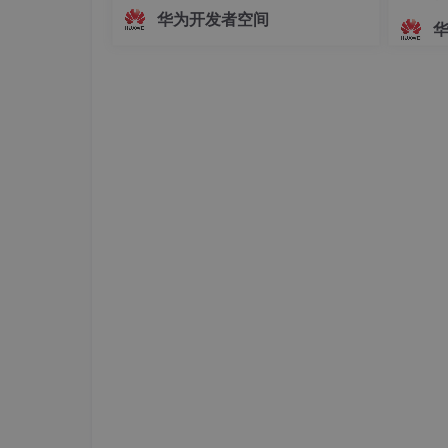
面，主播的真实动作、姿态变化及情绪
华为开发者空间
起伏无法被实时解析与映射。这种遮挡
方式虽保护了隐私，却牺牲了沉浸感与
互动性，使主播的真实感大打折扣。为
解决这一问题，HarmonyOS SDK（AR
注意要选中红圈部分，然后点击Next，弹出下
Engine