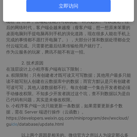
两方面：
立即访问
1. 趋势使然
现在“云”计算，云端处理能力可以说是一种大趋势。可以预见，往
后的网络时代，客户端会越来越瘦（瘦客户端，想一想原来笨重的
桌面电脑到手提电脑再到手机的演化道路，现在很多人能在手机上
完成的事情都不愿打开电脑了。），大部分计算和数据处理都会交
付云端完成。只需要把最后结果传输给用户就行了。
作为云服务的玩家，腾讯不能不有这一招。
2. 技术原因
在顶层设计上小程序客户端有以下限制：
a. 权限限制：只有创建者才既可读又可写数据；其他用户最多只能
读不能写别人创建在云数据库中的数据；而官方默认是只有创建者
可读可写，其他人读数据都不行。每次创建一个集合开发者都必须
手动修改权限。不知多少开发者跳过这个坑，查不到数据以为是自
己代码有问题，其实是未修改权限。
b. 小程序客户端一次只能更新一条数据，如果需要更新多个数
据，需在 Server 端进行操作（云函数）。
https://developers.weixin.qq.com/miniprogram/dev/wxcloud/
gu
ide
/database/update.html
以上两个原因是相关的。微信官方之所以人为设定那么多