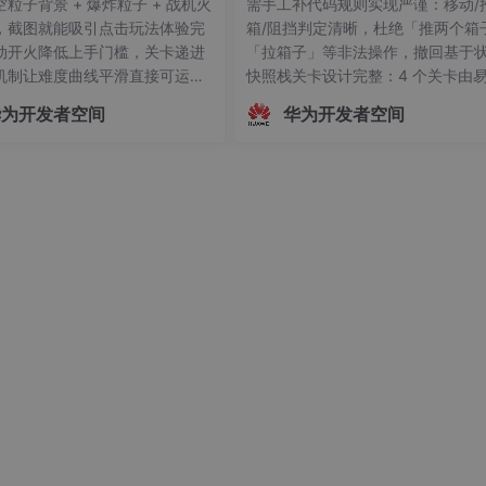
粒子背景 + 爆炸粒子 + 战机火
需手工补代码规则实现严谨：移动/
，截图就能吸引点击玩法体验完
箱/阻挡判定清晰，杜绝「推两个箱
动开火降低上手门槛，关卡递进
「拉箱子」等非法操作，撤回基于
机制让难度曲线平滑直接可运
快照栈关卡设计完整：4 个关卡由
index.html即玩，无任何构建
难，字符画定义便于扩展，通关自
华为开发者空间
华为开发者空间
贴需求到能玩的飞机大战，码道
转、全部通关回环工程习惯良好：解
30 秒交付了一个 475 行、零依赖
渲染/移动/撤回/判定函数拆分清晰
件游戏：鼠标操控、自动连射、
成后主动做语法检查，代码可读性
机、爆炸粒子
码道开发推箱子这类益智网页游戏
大的感受是「