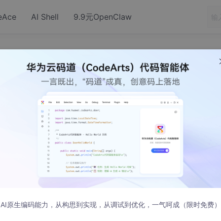
eAce
AI Shell
9.9元OpenClaw
ubuntu。
虚拟机linux系统，ubuntu。
12:20:00 发布
xp的ip为192.168.10.161，ubuntu的ip为192.168.46.12
xp下通过ssh连接虚拟机的ubuntu，连接失败，难道是防火墙的原
一样(见图一)，
AI原生编码能力，从构思到实现，从调试到优化，一气呵成（限时免费）