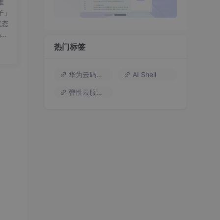
推
子」
状态
易到
动跳
热门标签
析/
，生
华为云码道（Codearts）
AI Shell
好用
，最
弹性云服务器