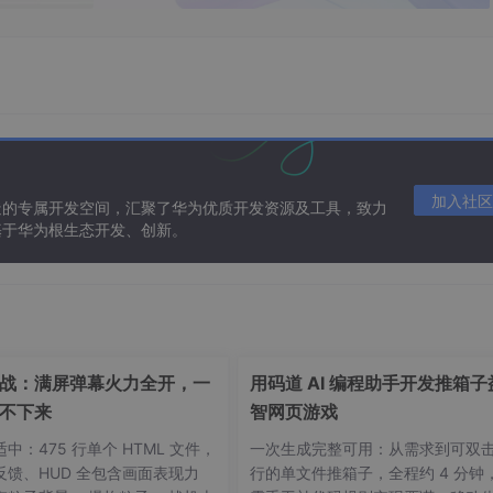
加入社区
造的专属开发空间，汇聚了华为优质开发资源及工具，致力
基于华为根生态开发、创新。
战：满屏弹幕火力全开，一
用码道 AI 编程助手开发推箱子
不下来
智网页游戏
中：475 行单个 HTML 文件，
一次生成完整可用：从需求到可双
反馈、HUD 全包含画面表现力
行的单文件推箱子，全程约 4 分钟