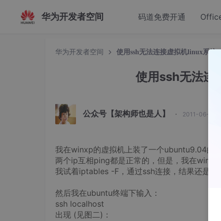
华为开发者空间
码道免费开通
Offic
华为开发者空间
使用ssh无法连接虚拟机linux系统，
使用ssh无法连接
公众号【架构师也是人】
·
2011-06-15 
我在winxp的虚拟机上装了一个ubuntu9.04的系统，win
两个ip互相ping都是正常的，但是，我在win
我试着iptables -F，通过ssh连接，结果还是
然后我在ubuntu终端下输入：
ssh localhost
出现 (见图二)：