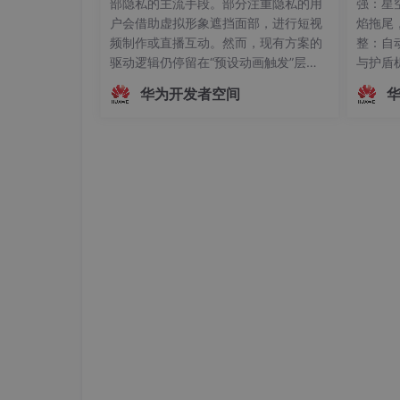
部隐私的主流手段。部分注重隐私的用
强：星空
户会借助虚拟形象遮挡面部，进行短视
焰拖尾
频制作或直播互动。然而，现有方案的
整：自
驱动逻辑仍停留在“预设动画触发”层
与护盾
面，主播的真实动作、姿态变化及情绪
行：双击
华为开发者空间
起伏无法被实时解析与映射。这种遮挡
依赖从
方式虽保护了隐私，却牺牲了沉浸感与
5 分 
互动性，使主播的真实感大打折扣。为
的单文
解决这一问题，HarmonyOS SDK（AR
多路敌
Engine