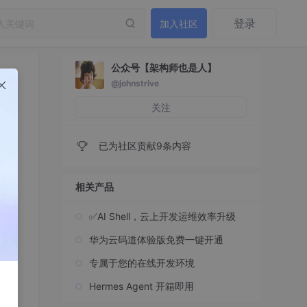
登录
加入社区
公众号【架构师也是人】
@johnstrive
关注
已为社区贡献9条内容
相关产品
9
✅AI Shell，云上开发运维效率升级
因？
华为云码道体验版免费一键开通
专属于您的在线开发环境
Hermes Agent 开箱即用