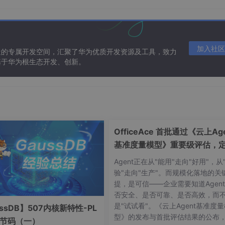
此字符串。
式和限制参数
来调用两因此，结果数组中不包括结
0
加入社区
造的专属开发空间，汇聚了华为优质开发资源及工具，致力
下面这些表达式的结果：
基于华为根生态开发、创新。
d", "foo" }
nd:f" }
OfficeAce 首批通过《云上Age
基准度量模型》重要级评估，
智能体可信新标杆
Agent正在从"能用"走向"好用"，从
验"走向"生产"。而规模化落地的关
提，是可信——企业需要知道Agen
否安全、是否可靠、是否高效，而
是"试试看"。《云上Agent基准度
ssDB】507内核新特性-PL
型》的发布与首批评估结果的公布
字节码（一）