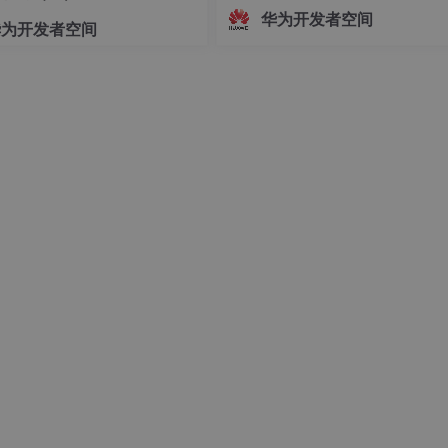
志着中国Agent产业正式迈入"有标
华为开发者空间
华为开发者空间
依、有尺可量"的新阶段。OfficeAc
批通过重要级评估，既是对自身Age
技术实力的验证，更是对行业的一
诺——让每一个运
字符串
能超过
limit
正确结果
转义字符时
“
”
“
”时出错抛出异常
都必须