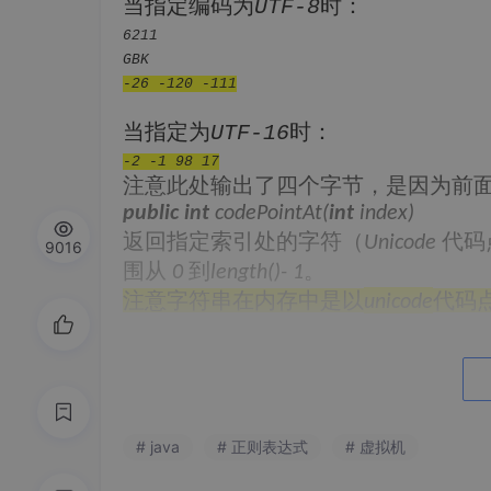
当指定编码为
时：
UTF-8
6211
GBK
-26 -120 -111
当指定为
时：
UTF-16
-2 -1 98 17
注意此处输出了四个字节，是因为前
public
int
codePointAt(
int
index)
返回指定索引处的字符（
代码
Unicode
9016
围从
到
。
0
length()- 1
注意字符串在内存中是以
代码
unicode
public
String
(byte[] bytes, String charse
throws UnsupportedEncodingExceptio
构造一个新的
，方法是使用指定
String
个
字符集函数
，因此不能等于字节数
# java
# 正则表达式
# 虚拟机