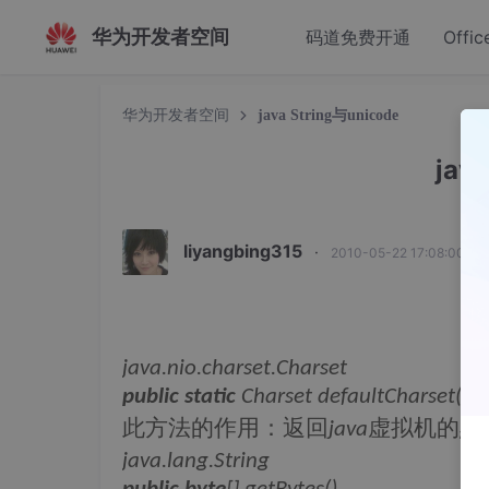
华为开发者空间
码道免费开通
Offic
华为开发者空间
java String与unicode
jav
liyangbing315
·
2010-05-22 17:08:00 发
j
java.nio.charset.Charset
public
static
Charset defaultCharset()
此方法的作用：返回
虚拟机的默
java
java.lang.String