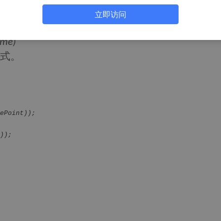
节流序列，此时采用的编码是平台默认的编码，
立即访问
面这个方法：
ame)
式。
ePoint));
));