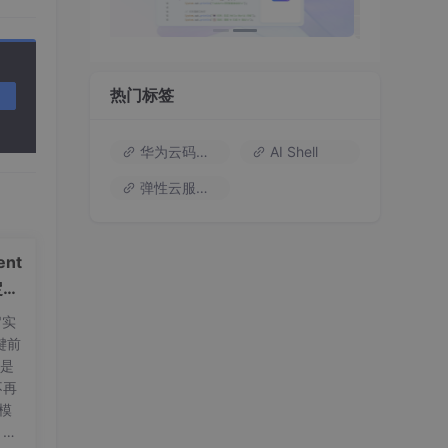
尾空
热门标签
华为云码道（Codearts）
AI Shell
弹性云服务器
nt
定义
"实
键前
t是
不再
量模
，标