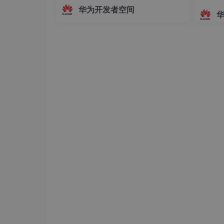
面，主播的真实动作、姿态变化及情绪
华为开发者空间
foo
起伏无法被实时解析与映射。这种遮挡
方式虽保护了隐私，却牺牲了沉浸感与
public String[]
split
(String regex,
互动性，使主播的真实感大打折扣。为
int limit)
解决这一问题，HarmonyOS SDK（AR
根据匹配给定的正则表达式来拆分此
Engine
影响字符数组的长度；最大不
limit
试验证明：
String str =
"boo:and:foo"
;
String[] tr = str.split(
":"
, 2);
for
(String s : tr) {
System.
out
.println(s);
}
输出结果：
boo
and:foo
即字符串数组的最大长度为
2
经验分享：
、分隔符为“
”
无输出
“
”
不能得到