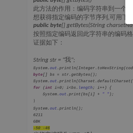
public
byte
[] getBytes()
此方法的作用：编码字符串到一个字
想获得指定编码的字节序列
可用下
,
public
byte
[] getBytes(String charsetN
按照指定编码返回此字符串的编码格
证据如下：
我
String str = "
";
System.
out
.println(Integer.
toHexString
(cod
byte
[] bs = str.getBytes();
System.
out
.println(Charset.
defaultCharset
(
for
(
int
i=0; i<bs.
length
; i++) {
System.
out
.print(bs[i] +
" "
);
｝
System.
out
.println();
6211
GBK
-50 -46