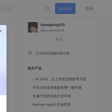
登录
加入社区
liyangbing315
@liyangbing315
关注
已为社区贡献3条内容
相关产品
✅AI Shell，云上开发运维效率升级
华为云码道体验版免费一键开通
专属于您的在线开发环境
集。
Hermes Agent 开箱即用