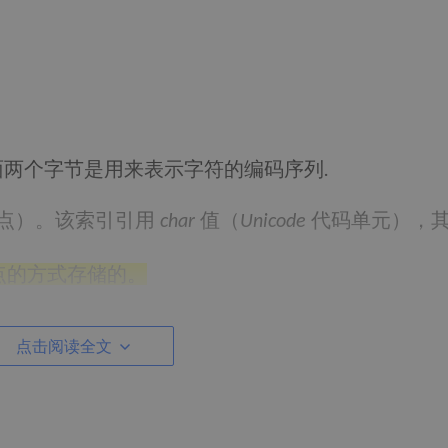
面两个字节是用来表示字符的编码序列
.
点）。该索引引用
值（
代码单元），
char
Unicode
点的方式存储的。
tName)
点击阅读全文
n
的字符集解码指定的字节数组。新的
的长度
String
组的长度。