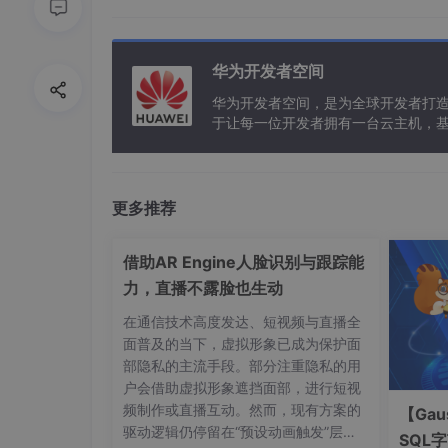
public String[]
split
(String regex)
根据给定的正则表达式的匹配来拆分
该方法的作用就像是使用给定的表达
华为开发者空间
字符串。
华为开发者空间，是为全球开发者打
例如，字符串
产生带有
"boo:and:foo"
于让每一位开发者拥有一台云主机，
结果
Regex
:
{ "boo", "an
o
{ "b", "", ":a
更多推荐
试验证明：
借助AR Engine人脸识别与跟踪能
力，直播不露脸也生动
String str =
"boo:and:foo"
;
String[] tr = str.split(
":"
);
在通信技术高度发达、短视频与直播全
for
(String s : tr) {
面普及的当下，虚拟形象已成为保护面
System.
out
.
println
(s);
部隐私的主流手段。部分注重隐私的用
}
户会借助虚拟形象遮挡面部，进行短视
输出结果：
频制作或直播互动。然而，现有方案的
【Gau
boo
驱动逻辑仍停留在“预设动画触发”层
SQL
and