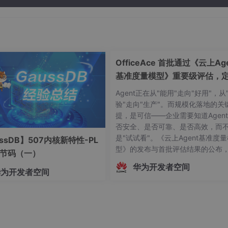
OfficeAce 首批通过《云上Age
基准度量模型》重要级评估，
智能体可信新标杆
Agent正在从"能用"走向"好用"，从
验"走向"生产"。而规模化落地的关
提，是可信——企业需要知道Agen
否安全、是否可靠、是否高效，而
是"试试看"。《云上Agent基准度
ssDB】507内核新特性-PL
型》的发布与首批评估结果的公布
字节码（一）
志着中国Agent产业正式迈入"有标
华为开发者空间
华为开发者空间
依、有尺可量"的新阶段。OfficeAc
批通过重要级评估，既是对自身Age
技术实力的验证，更是对行业的一
诺——让每一个运