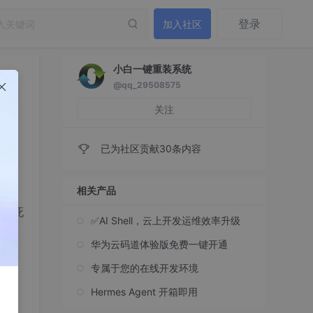
登录
加入社区
小白一键重装系统
@qq_29508575
关注
已为社区贡献30条内容
相关产品
行就死
✅AI Shell，云上开发运维效率升级
华为云码道体验版免费一键开通
专属于您的在线开发环境
Hermes Agent 开箱即用