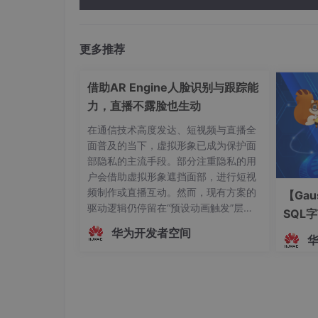
更多推荐
借助AR Engine人脸识别与跟踪能
力，直播不露脸也生动
在通信技术高度发达、短视频与直播全
面普及的当下，虚拟形象已成为保护面
部隐私的主流手段。部分注重隐私的用
户会借助虚拟形象遮挡面部，进行短视
频制作或直播互动。然而，现有方案的
【Gau
驱动逻辑仍停留在“预设动画触发”层
SQL
面，主播的真实动作、姿态变化及情绪
华为开发者空间
起伏无法被实时解析与映射。这种遮挡
方式虽保护了隐私，却牺牲了沉浸感与
互动性，使主播的真实感大打折扣。为
解决这一问题，HarmonyOS SDK（AR
Engine