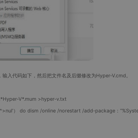
输入代码如下，然后把文件名及后缀修改为Hyper-V.cmd。
Hyper-V*.mum >hyper-v.txt
2^>nul’） do dism /online /norestart /add-package：“%Sys