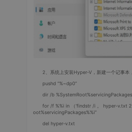
2、系统上安装Hyper-V，新建一个记事本，
pushd “%~dp0”
dir /b %SystemRoot%servicingPackages*
for /f %%i in （‘findstr /i 。 hyper-v.txt 
oot%servicingPackages%%i”
del hyper-v.txt