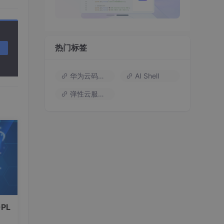
r，以
热门标签
华为云码道（Codearts）
AI Shell
弹性云服务器
nka
r，
PL