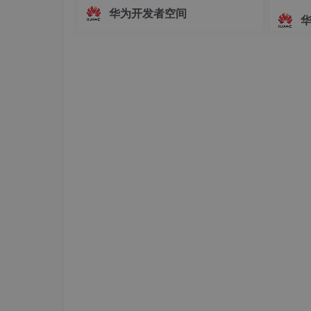
面，主播的真实动作、姿态变化及情绪
华为开发者空间
从特定的场所取得java class，例如数
起伏无法被实时解析与映射。这种遮挡
方式虽保护了隐私，却牺牲了沉浸感与
当创建自己的ClassLoader时，需要继承java.la
互动性，使主播的真实感大打折扣。为
时，需要指定一个父对象；如果没有的话，系统自动指定Cla
解决这一问题，HarmonyOS SDK（AR
Engine
第四部分：程序中显示加载并实例化类的几种方
1) 使用Class类
Class foo = Class.forName(String ClassT
前Class Loader，然后查找并载入ClassType
or
Class foo = Class.forName(String ClassTy
Class Loader来查找并载入ClassTypeName。
ClassTypeName boo = (ClassTypeName) foo.
2) 通过ClassLoader的子类针对不同情况装载类，比
获取当前ClassLoader的方法：
ClassLoader foo = Thread.currentTread().g