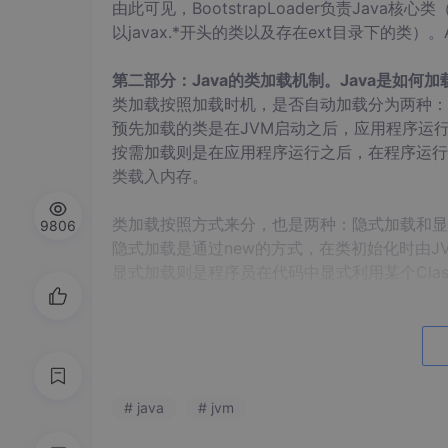
由此可见，BootstrapLoader负责Java核心
以javax.*开头的类以及存在ext目录下的类）。
第二部分：Java的类加载机制。Java是如何
类加载按照加载时机，是否自动加载分为两种：
预先加载的类是在JVM启动之后，应用程序运行之
按需加载则是在应用程序运行之后，在程序运行过程
类载入内存。
类加载按照方式来分，也是两种：隐式加载和显
9806
隐式加载是通过new的方式，在类初始化时由JVM根
显式加载则是程序员在代码中显式利用某个Class 
JVM自动装载类的算法是这样的：如果Class A
A的Class Loader，然后用该Class Loader来装
Class Loader装载类的一般算法如下：
# java
# jvm
Background: Class Loader是按照层次关
oader时不显式指定其父Class Loader，JVM会把