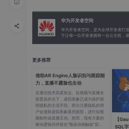
Loader都有自己对应的Loaded Class Cache
及由它加载的Class类名。
华为开发者空间
检查这个类是否已经被加载进去了
如果还没有加载，调用父对象加载该类
华为开发者空间，是为全球开发者打
于让每一位开发者拥有一台云主机，
如果父对象无法加载，调用本对象的findCl
所以当创建自己的Class Loader时，只需要重载fi
Java 1.2之后，类的装载采用委托模式。
更多推荐
一个已经加载的类是无法被更新的，如果试图用同一个Cl
geError: duplicate class definit
借助AR Engine人脸识别与跟踪能
力，直播不露脸也生动
第三部分：定义自己的Class Loader
在通信技术高度发达、短视频与直播全
为什么要使用自己的ClassLoader？
面普及的当下，虚拟形象已成为保护面
因为JVM自带的ClassLoader只是懂得从本地文
部隐私的主流手段。部分注重隐私的用
可以
户会借助虚拟形象遮挡面部，进行短视
在执行非置信代码之前，自动验证数字签
频制作或直播互动。然而，现有方案的
【Gau
驱动逻辑仍停留在“预设动画触发”层
动态地创建符合用户特定需要的定制化构
SQL