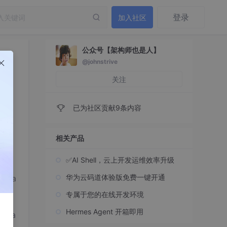
登录
加入社区
公众号【架构师也是人】
@johnstrive
关注
已为社区贡献9条内容
相关产品
✅AI Shell，云上开发运维效率升级
JV
华为云码道体验版免费一键开通
Cla
l，意
专属于您的在线开发环境
ava
Hermes Agent 开箱即用
etPa