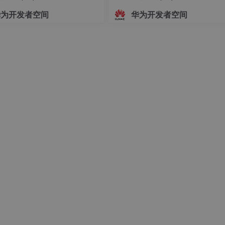
据库和网络。
华为开发者空间
华为开发者空间
ng.ClassLoader或者它的子类。在实例化每个ClassLoader对 
ssLoader.getSystemClassLoader()为父对象。
式：
ypeName); // 通过调用ClassLoa der.getCallerClassLoader( 
Name。
peName, boolean initialize, ClassLoader loader) // 显式
newInstance( );
如java.net.URLClassLoader等。
etCoontextClassLoader();