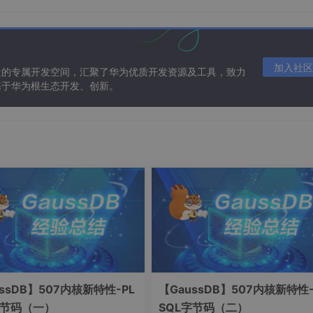
，换句话说，Loaded Class Cache由两部分组成：ClassLoade
加入社区
造的专属开发空间，汇聚了华为优质开发资源及工具，致力
基于华为根生态开发、创新。
ass()取得这个类。
ndClass()方法。
assLoader再次加载 同一个类，会得到异常java.lang.Li
ion。只能够重新创建一个新的ClassLoader实例来再次加载新类。
件系统加载标准的java class文件，如果编写自己的ClassLoade
名
ssDB】507内核新特性-PL
【GaussDB】507内核新特性-
建类
字节码（一）
SQL字节码（二）