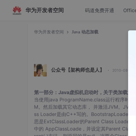
华为开发者空间
码道免费开通
Offic
华为开发者空间
Java 动态加载
公众号【架构师也是人】
·
2010-08-17 
第一部分：Java虚拟机启动时，关于类加载方
当使用java ProgramName.class运行程
M。然后加载其它动态库， 并激活JVM。JVM激活
ss Loader是由C++写的。BootstrapLoader加载
思是ExtClassLoader的Parent Class Loader
中的 AppClassLoade，并设定其Parent Class