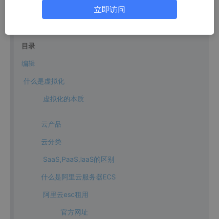
立即访问
目录
​编辑
什么是虚拟化
虚拟化的本质
云产品
云分类
SaaS,PaaS,laaS的区别
什么是阿里云服务器ECS
阿里云esc租用
官方网址