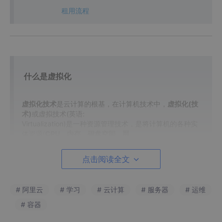
租用流程
什么是虚拟化
虚拟化技术
是云计算的根基，在计算机技术中，
虚拟化(技
术)
或虚拟技术(英语:
Virtualization)是一种资源管理技术，是将计算机的各种实
体资源(
CPU、内存、磁盘空间、网
络适配器
等)，予以抽象、转换后呈现出来并可供分割，组
合为一个或多个电脑配置环境。由此，
点击阅读全文
打破实体结构间的不可切割的障碍，使用户可以比原本的配
置更好的方式来应用这些电脑硬件资
源。这些资源的新虚拟部分是不受现有资源的架设方式，地
# 阿里云
# 学习
# 云计算
# 服务器
# 运维
域或物理配置所限制。一般所指的虚拟
化资源包括计算(
CPU+内存
)，网络，存储。
# 容器