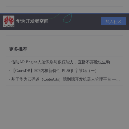
虚拟化的本质
华为开发者空间
加入社区
原拟化本质是指资源的抽象化，要想资源充分和用，必须把
资源最小单位化(
池化
），这样上层才能按需使用资源，虚
拟化不但解放了操作系统，也解放了物理硬件，大大提高了
更多推荐
资源的利用率。
·
借助AR Engine人脸识别与跟踪能力，直播不露脸也生动
·
【GaussDB】507内核新特性-PLSQL字节码（一）
云产品
·
基于华为云码道（CodeArts）端到端开发机器人管理平台 — 实操指导文档
美国
主导IaaS生态演进，拥有亚马逊AWS、微软Azure、
Google Cloud、IBM等领导厂商，
中国
的IaaS市场由阿里云、腾讯云、中国电信、AWS（中
国）、华为领跑。首都在线