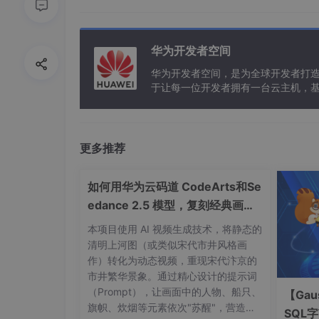
获取CentOS7相关镜像
华为开发者空间
下载地址：
https://www.centos.org/downl
华为开发者空间，是为全球开发者打
进入后有三个版本可以选择：
于让每一位开发者拥有一台云主机，
1、DVD ISO 标准安装版，一般下载这
2、Everything ISO 对完整版安装盘
3、Minimal ISO 一个非常基本的Ce
部分需要自己去装）
更多推荐
本次使用的是：CentOS-7-x86_64-DVD-1511
如何用华为云码道 CodeArts和Se
edance 2.5 模型，复刻经典画作
开始安装虚拟机
名场面
本项目使用 AI 视频生成技术，将静态的
清明上河图（或类似宋代市井风格画
打开 VirtualBox，选择"新建"
作）转化为动态视频，重现宋代汴京的
市井繁华景象。通过精心设计的提示词
（Prompt），让画面中的人物、船只、
【Gau
旗帜、炊烟等元素依次"苏醒"，营造穿
SQL