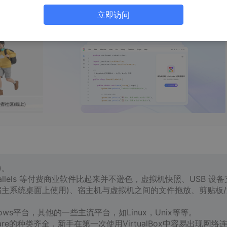
立即访问
)。
e、Parallels 等付费商业软件比起来并不逊色，虚拟机快照、USB 设备
宿主系统桌面上使用)、宿主机与虚拟机之间的文件拖放、剪贴板/
ndows平台，其他的一些主流平台，如Linux，Unix等等。
Mware的种类齐全，新手在第一次使用VirtualBox中容易出现网络