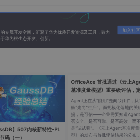
oad/
，可根据需求下载自己需要的镜像。
加入社区
造的专属开发空间，汇聚了华为优质开发资源及工具，致力
基于华为根生态开发、创新。
个就可以了（推荐）本文以此为例！
的软件进行补充，集成所有软件！
ntOS 系统，只需要最少的软件包即可拥有一个功能系统（软件比较少
.iso
OfficeAce 首批通过《云上Age
基准度量模型》重要级评估，
智能体可信新标杆
Agent正在从"能用"走向"好用"，从
验"走向"生产"。而规模化落地的关
提，是可信——企业需要知道Agen
否安全、是否可靠、是否高效，而
是"试试看"。《云上Agent基准度
ssDB】507内核新特性-PL
型》的发布与首批评估结果的公布
字节码（一）