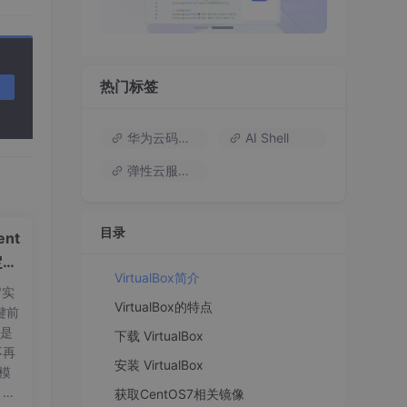
热门标签
华为云码道（Codearts）
AI Shell
，大
弹性云服务器
目录
nt
定义
VirtualBox简介
"实
VirtualBox的特点
键前
t是
下载 VirtualBox
不再
安装 VirtualBox
量模
，标
获取CentOS7相关镜像