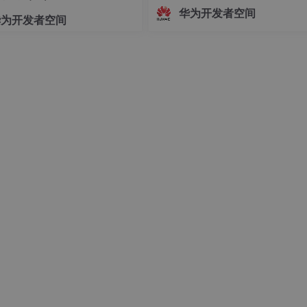
志着中国Agent产业正式迈入"有标
华为开发者空间
华为开发者空间
依、有尺可量"的新阶段。OfficeAc
批通过重要级评估，既是对自身Age
技术实力的验证，更是对行业的一
诺——让每一个运