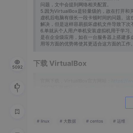
问题，文中会提到网络相关配置。
5.因为VirtualBox是轻量级的，故在打
虚机后电脑有很长一段卡顿时间的问题。这也
解决，但是这样容易损坏虚机文件导致下次
6.单就从个人用户单机安装虚拟机用于学习、工
是在企业级应用，如在一台服务器上搭建多虚
用等方面的优势将使其更适合这方面的工作
下载 VirtualBox
5092
官网下载，VirtualBox官方网站：
https://w
CSDN下载地址：
VirtualBox_6.0.8_Win
1
安装 VirtualBox
# linux
# 大数据
# centos
# 运维
安装过程，参考百度经验：
《在windows10