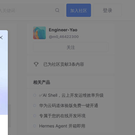
登录
加入社区
Engineer-Yao
@m0_46422300
关注
已为社区贡献3条内容
相关产品
✅AI Shell，云上开发运维效率升级
华为云码道体验版免费一键开通
出品
专属于您的在线开发环境
Hermes Agent 开箱即用