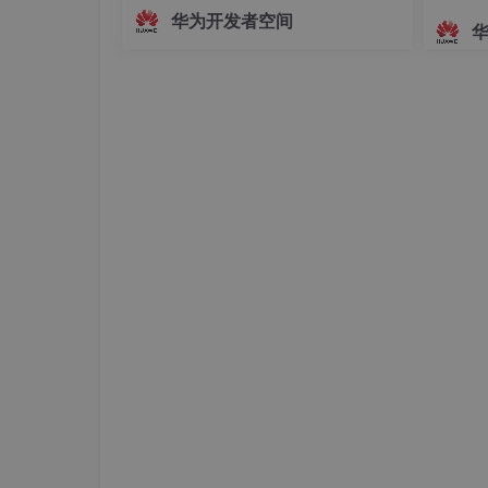
越时空回到宋代的沉浸式体验。古画图
华为开发者空间
片 ──→ CodeArts 辅助编写脚本 ──→
Seedance 2.5 图生视频 ──→ 动态视
虚拟机命名
频输出↑精心设计的提示词（Prompt）
-p "