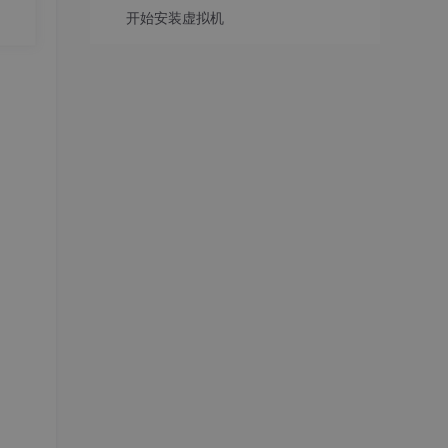
可
开始安装虚拟机
e 首
nt
份承