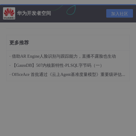
华为开发者空间
加入社区
更多推荐
·
借助AR Engine人脸识别与跟踪能力，直播不露脸也生动
·
【GaussDB】507内核新特性-PLSQL字节码（一）
无论什么项目也好，appid一定要填写自己的的appid，建议不要
·
OfficeAce 首批通过《云上Agent基准度量模型》重要级评估，定义智能体可信新标杆
使用测试号
在微信公众平台中登录刚才注册的账号即可获取到自己的appid