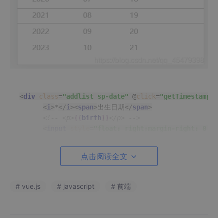
<
div
class
=
"addlist sp-date"
 @
click
=
"getTimestamp"
>
<
i
>
*
</
i
>
<
span
>
出生日期
</
span
>
<!-- <p>
{{
birth
}}
</p> -->
<
input
style
=
"float: right;margin-right: 0.5r
<
img
src
=
"../../assets/image/right1.png"
alt
=
</
div
>
点击阅读全文
JS
# vue.js
# javascript
# 前端
methods
:{
