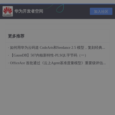
time2str
(
t
) {

return
 t > 
9
 ? t : 
'0'
 + t;

华为开发者空间
加入社区
			    },

	},

mounted
(
) {

更多推荐
let
 year = 
new
Date
().
getFullYear
let
 month = 
this
.
time2str
(
new
Date
().
getMonth
() + 
1
·
如何用华为云码道 CodeArts和Seedance 2.5 模型，复刻经典画作名场面
let
 date = 
this
.
time2str
(
new
Date
().
getDate
let
 hours = 
this
.
time2str
(
new
Date
().
getHours
·
【GaussDB】507内核新特性-PLSQL字节码（一）
let
 mins = 
this
.
time2str
(
new
Date
().
getMinutes
());

·
OfficeAce 首批通过《云上Agent基准度量模型》重要级评估，定义智能体可信新标杆
// this.initCss();
$(
'.sp-date'
).
val
(year + 
'-'
 + month + 
'-'
 + date);

// 年月日 时分
$.
dateSelector
({

evEle
: 
'.sp-date'
,

title
: 
'请选择出生日期'
,
