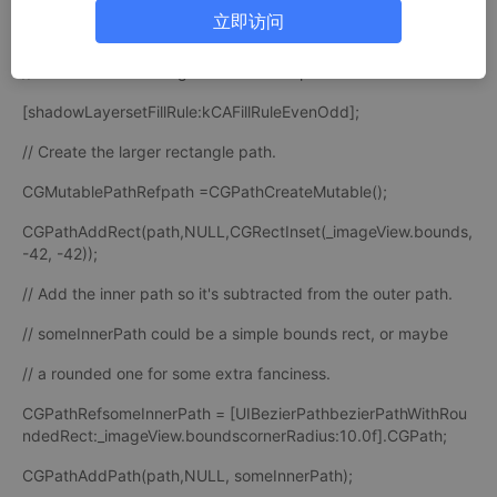
立即访问
[shadowLayersetShadowOpacity:1.0f];
// Causes the inner region in this example to NOT be filled.
[shadowLayersetFillRule:kCAFillRuleEvenOdd];
// Create the larger rectangle path.
CGMutablePathRefpath =CGPathCreateMutable();
CGPathAddRect(path,NULL,CGRectInset(_imageView.bounds,
-42, -42));
// Add the inner path so it's subtracted from the outer path.
// someInnerPath could be a simple bounds rect, or maybe
// a rounded one for some extra fanciness.
CGPathRefsomeInnerPath = [UIBezierPathbezierPathWithRou
ndedRect:_imageView.boundscornerRadius:10.0f].CGPath;
CGPathAddPath(path,NULL, someInnerPath);