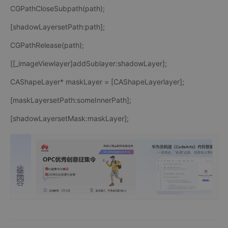
CGPathCloseSubpath(path);
[shadowLayersetPath:path];
CGPathRelease(path);
[[_imageViewlayer]addSublayer:shadowLayer];
CAShapeLayer* maskLayer = [CAShapeLayerlayer];
[maskLayersetPath:someInnerPath];
[shadowLayersetMask:maskLayer];
推荐内容