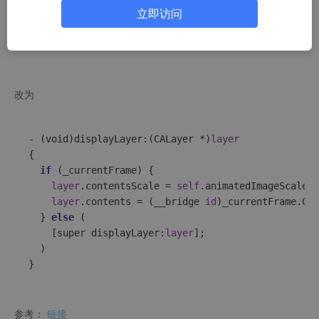
立即访问
layer
.contents = (__bridge 
id
)_currentFrame.CGI
  }

改为
- (void)displayLayer:(CALayer *)
layer
{

if
 (_currentFrame) {

layer
.contentsScale = 
self
.animatedImageScale;

layer
.contents = (__bridge 
id
)_currentFrame.CGI
  } 
else
 (

  	[super displayLayer:
layer
];

  )

参考：
链接