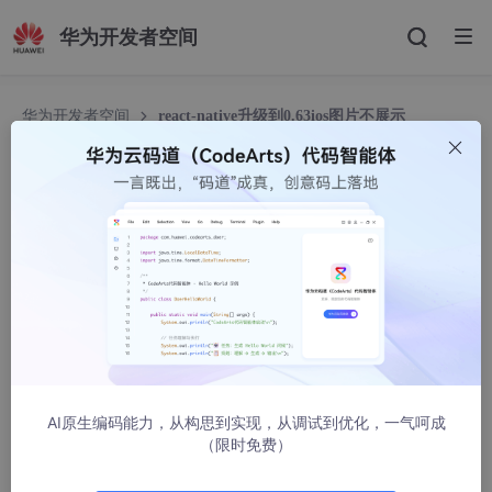
华为开发者空间
华为开发者空间
react-native升级到0.63ios图片不展示
react-native升级到0.63ios图片不展示
llayjun
350人浏览 · 2021-02-01 10:20:54
在项目中找到
react-native/Libraries/Image/RCTUIImageViewAnimated.m
路径，打开RCTUIImageViewAnimated.m文件
- (void)displayLayer:(CALayer *)
layer
AI原生编码能力，从构思到实现，从调试到优化，一气呵成
{

（限时免费）
if
 (_currentFrame) {

layer
.contentsScale = 
self
.animatedImageScale;
