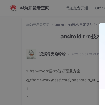
华为开发者空间
码道免费开通
Offic
华为开发者空间
android rro技术,自定义Androi
android rro
凌溪每天哈哈哈
·
2021-06-02 19:23:12 发
1. framework层rro资源覆盖方案
在\framework\base\core\jni\android_util_
1
2