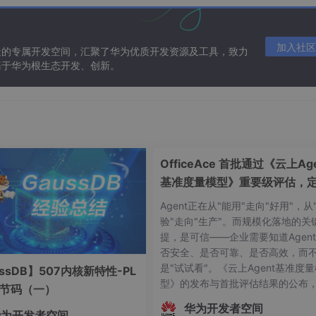
加入社区
造的专属开发空间，汇聚了华为优质开发资源及工具，致力
基于华为根生态开发、创新。
OfficeAce 首批通过《云上Age
基准度量模型》重要级评估，
智能体可信新标杆
Agent正在从"能用"走向"好用"，从
验"走向"生产"。而规模化落地的关
提，是可信——企业需要知道Agen
否安全、是否可靠、是否高效，而
是"试试看"。《云上Agent基准度
ssDB】507内核新特性-PL
型》的发布与首批评估结果的公布
字节码（一）
志着中国Agent产业正式迈入"有标
华为开发者空间
华为开发者空间
依、有尺可量"的新阶段。OfficeAc