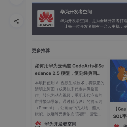
27
华为开发者空间
28
华为开发者空间，是为全球开发者打
于让每一位开发者拥有一台云主机，
29
1
2
更多推荐
3
如何用华为云码道 CodeArts和Se
4
edance 2.5 模型，复刻经典画作
名场面
5
本项目使用 AI 视频生成技术，将静态的
清明上河图（或类似宋代市井风格画
6
作）转化为动态视频，重现宋代汴京的
市井繁华景象。通过精心设计的提示词
7
（Prompt），让画面中的人物、船只、
【Gau
8
旗帜、炊烟等元素依次"苏醒"，营造穿
SQL
越时空回到宋代的沉浸式体验。古画图
华为开发者空间
9
片 ──→ CodeArts 辅助编写脚本 ──→