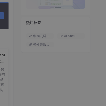
热门标签
华为云码道（Codearts）
AI Shell
弹性云服务器
nt
定义
"实
键前
t是
不再
量模
，标
可
e 首