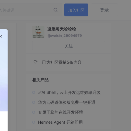
登录
加入社区
凌溪每天哈哈哈
@weixin_29094979
关注
已为社区贡献5条内容
相关产品
✅AI Shell，云上开发运维效率升级
华为云码道体验版免费一键开通
专属于您的在线开发环境
Hermes Agent 开箱即用