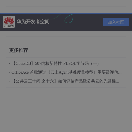
华为开发者空间
加入社区
即：每个feature将包含一个data_feature和一个service_feature
模块。
下面将讲述如何模块间通讯，根据我们上期参考的google模块化
截图来看，各模块间通讯将借助app模块桥接使用，本项目为了让
更多推荐
大家更能理解模块间是如何通讯的，将采用简单的接口注入方式提
供模块服务。
·
【GaussDB】507内核新特性-PLSQL字节码（一）
首先我们创建一个core_router模块，作为存储、查询service的中
介。
·
OfficeAce 首批通过《云上Agent基准度量模型》重要级评估，定义智能体可信新标杆
·
【公共云三十问 之十六】如何评估产品级公共云的先进性水平？
object
 Router {

//存储注册的provider，即模块的服务提供类
private
val
 routerServices = mutableMapOf<Strin
fun
register
(path: 
String
, provider: 
RouterServ
if
 (routerServices.containsKey(path)) {

throw
 DuplicatePathException(
"path重复
        }
