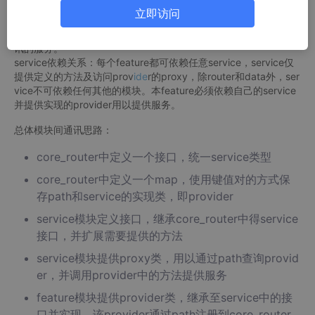
此，模块结构将变化为如下：
立即访问
app->feature->services->feature_common->data->core
即，每个module对应都有一个service，用来定义和提供模块间通
讯的服务。
service依赖关系：每个feature都可依赖任意service，service仅
提供定义的方法及访问prov
ide
r的proxy，除router和data外，ser
vice不可依赖任何其他的模块。本feature必须依赖自己的service
并提供实现的provider用以提供服务。
总体模块间通讯思路：
core_router中定义一个接口，统一service类型
core_router中定义一个map，使用键值对的方式保
存path和service的实现类，即provider
service模块定义接口，继承core_router中得service
接口，并扩展需要提供的方法
service模块提供proxy类，用以通过path查询provid
er，并调用provider中的方法提供服务
feature模块提供provider类，继承至service中的接
口并实现，该provider通过path注册到core_router