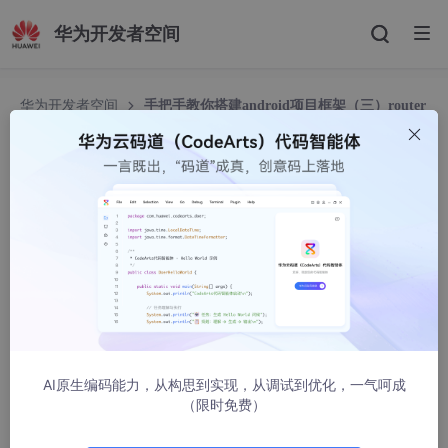
华为开发者空间
华为开发者空间
手把手教你搭建android项目框架（三）router
手把手教你搭建android项目框架（三）router
爬山虎的脚趾头
398人浏览 · 2023-08-30 13:56:12
前两节我们了解了android框架搭建的基础，这期我们来补充之前
留下的坑：模块间通讯。
模块间由于互相隔离，导致我们不能直接调用到其他模块间的方
法、activity及fragment，因此本期将使用基础方法使模块间可以
通讯。
上期我们提到的模块结构如下
AI原生编码能力，从构思到实现，从调试到优化，一气呵成
app->feature->feature_common->data->core
（限时免费）
如此结构并不能让我们优雅的进行模块间通信，因此，本期将新增
一个通讯模块，既services(本service并非android的service),因