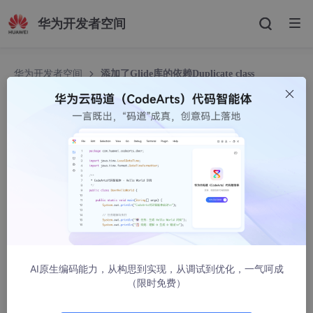
华为开发者空间
华为开发者空间
添加了Glide库的依赖Duplicate class
android.support.v4.app.报错
添加了Glide库的依赖Duplicate class android.su
pport.v4.app.报错
锐湃
973人浏览 · 2023-07-24 14:21:11
Duplicate
 class android.support.v4.app.INotificatio
Duplicate
 class android.support.v4.app.INotificatio
Duplicate
 class android.support.v4.app.INotificatio
AI原生编码能力，从构思到实现，从调试到优化，一气呵成
（限时免费）
Duplicate
 class android.support.v4.os.IResultReceiv
Duplicate
 class android.support.v4.os.IResultReceiv