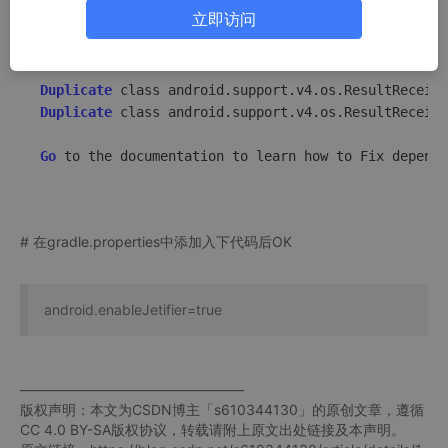
Duplicate
 class android.support.v4.os.IResultReceiv
立即访问
Duplicate
 class android.support.v4.os.ResultReceive
Duplicate
 class android.support.v4.os.ResultReceive
Duplicate
 class android.support.v4.os.ResultReceive
Duplicate
 class android.support.v4.os.ResultReceive
Go
 to the documentation to learn how to Fix depende
# 在gradle.properties中添加入下代码后OK
android.enableJetifier=true
————————————————
版权声明：本文为CSDN博主「s610344130」的原创文章，遵循
CC 4.0 BY-SA版权协议，转载请附上原文出处链接及本声明。