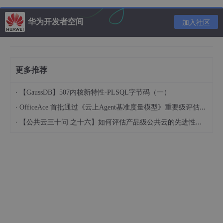
}
华为开发者空间
加入社区
控制台日志输出如下：
更多推荐
·
【GaussDB】507内核新特性-PLSQL字节码（一）
三、怎么样获取传感器当中的数据（例如：获取X,
·
OfficeAce 首批通过《云上Agent基准度量模型》重要级评估，定义智能体可信新标杆
Y,Z轴的三个不同方向的加速度）
·
【公共云三十问 之十六】如何评估产品级公共云的先进性水平？
在介绍使用传感器事件监听器之前，我们先简单介绍一下
SmartPhone的三维坐标系：
X-axis:水平方向的，正数值代表右边，负数值代表右边；
Y-axis:垂直方向的，正数值代表上边，负数值代表下边；
Z-axis:指向手机屏幕的前段界面的外边。