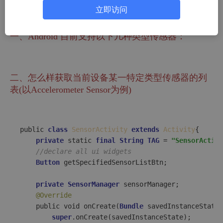
传感器，例如：Temperature Sensor(温度传感器)，Proxim
立即访问
ity Sensor(距离临近传感器)等等其他类型的传感器。
一、Android 目前支持以下几种类型传感器：
二、怎么样获取当前设备某一特定类型传感器的列
表(以Accelerometer Sensor为例)
public 
class
SensorActivity
extends
Activity
{

private
 static 
final
String
TAG
 = 
"SensorActivi
//declare all ui widgets
Button
 getSpecifiedSensorListBtn;

private
SensorManager
 sensorManager;

@Override
    public void onCreate(
Bundle
 savedInstanceState)
super
.onCreate(savedInstanceState);
