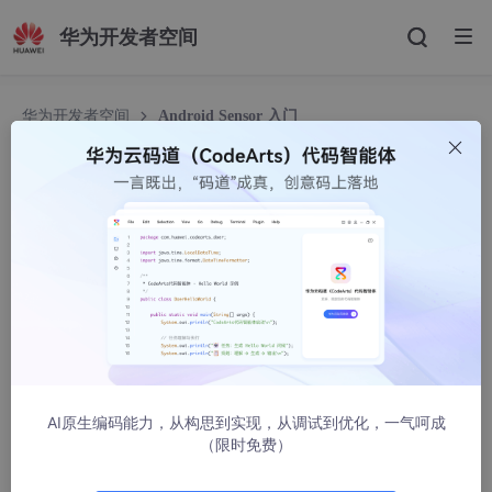
华为开发者空间
华为开发者空间
Android Sensor 入门
Android Sensor 入门
iteye_12837
190人浏览 · 2011-08-30 03:27:00
ALFA Dev工作室原创文章如转载，请注明：转载自
博客
原文地址:
http://blog.csdn.net/kongre/article/det
ails/6731129
每一部搭载Android智能操作系统的设备都具有一系列传
AI原生编码能力，从构思到实现，从调试到优化，一气呵成
感器的集合。其中最标准的两种传感器分别为Acceleromet
（限时免费）
er Sensor(加速度计传感器)和Magnetometer Sensor(磁力计
传感器)。当然Android设备当中还可能集中了其他类型的