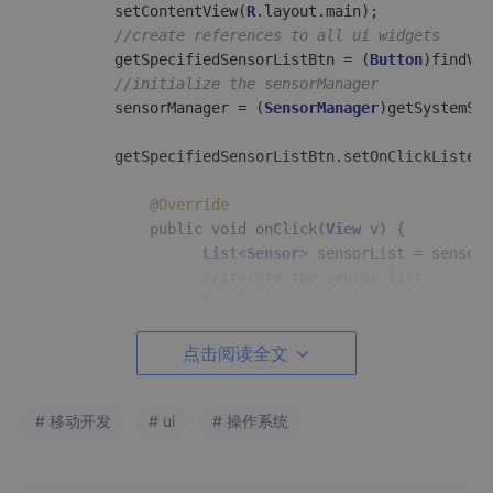
        setContentView(
R
.layout.main);

//create references to all ui widgets
        getSpecifiedSensorListBtn = (
Button
)findVie
//initialize the sensorManager
        sensorManager = (
SensorManager
)getSystemSer
        getSpecifiedSensorListBtn.setOnClickListene
@Override
			public void onClick(
View
 v) {

List
<
Sensor
> sensorList = sensorM
//iterate the sensor list
for
(
Sensor
 sensor : sensorList){

Log
.d(
TAG
, 
"the name of the s
							  ((sensor.getType() =
点击阅读全文
"Other 
				  }

# 移动开发
# ui
# 操作系统
			}

		});

    }
