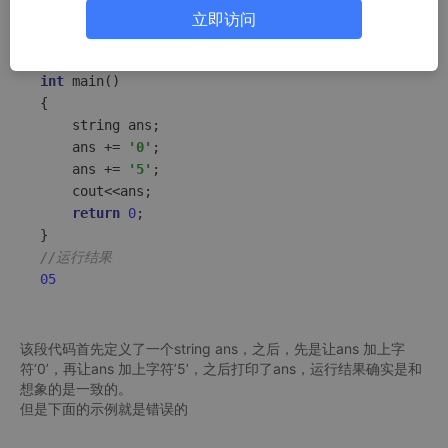
立即访问
using
namespace
 std;

int
main
()
{

    string ans;

    ans += 
'0'
;

    ans += 
'5'
;

    cout<<ans;

return
0
;

//运行结果
05
该段代码首先定义了一个string ans，之后，先是让ans 加上字
符‘0’，再让ans 加上字符’5’，之后打印了ans，运行结果确实是和
想象的是一致的。
但是下面的示例就是错误的