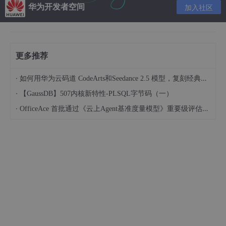
可以这样使用
华为开发者空间
加入社区
#
include
<iostream>
#
include
<string>
更多推荐
using
namespace
 std;

·
如何用华为云码道 CodeArts和Seedance 2.5 模型，复刻经典画作名场面
int
main
()
·
【GaussDB】507内核新特性-PLSQL字节码（一）
{

·
OfficeAce 首批通过《云上Agent基准度量模型》重要级评估，定义智能体可信新标杆
    string ans;

    ans += 
'0'
 + 
to_string
(
5
);
//注意点
    cout<<ans;

return
0
;

//运行结果
05
在“注意点”中，使用to_string()函数将5转为了string，之后使用stri