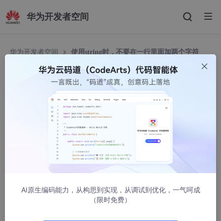
华为开发者空间
华为开发者空间
使用string时，不要在一行里面加两个字符
使用string时，不要在一行里面加两个字符
一打雪碧
226人浏览 · 2021-02-22 16:27:35
在做
pat甲级1061 Dating
时，出现了问题，就是有几个点是错
误。
后来发现，原来是有一行代码企图在一行里面将两个字符常量加到
一个string中。
示例如下
AI原生编码能力，从构思到实现，从调试到优化，一气呵成
（限时免费）
#
include
<iostream>
#
include
<string>