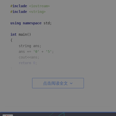
#
include
<iostream>
#
include
<string>
using
namespace
 std;

int
main
()
{

    string ans;

    ans += 
'0'
 + 
'5'
;

    cout<<ans;

return
0
;

//运行结果
点击阅读全文
可以看到，该段代码在一行中让ans 加了‘0’+‘5’，运行结果是‘e’，
这是因为，字符’0’的ASC码值为48，字符‘5’的ASC码值为53，所
以’0’ + '5’其实是101，而字符‘e’的ASC码值恰好为101。
故与想象的是有很大的差距的。