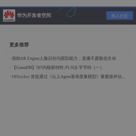
华为开发者空间
加入社区
g. 最新NDK，
更多推荐
http://dl.google.com/android/ndk/android-ndk-r9d-wi
下载地址：
ndows-x86_64.zip
·
借助AR Engine人脸识别与跟踪能力，直播不露脸也生动
·
【GaussDB】507内核新特性-PLSQL字节码（一）
2.下载Xamarin.VisualStudio，可以从官方下
在线安装
的，也可以
·
OfficeAce 首批通过《云上Agent基准度量模型》重要级评估，定义智能体可信新标杆
下载3.0.54版本的
离线安装包
；
3.下载完毕运行安装程序，按照提示一步一步安装即可。
Mac下环境搭建：
官方在线安装
二、创建Xamarin.Forms项目
1.新建项目，选择“Blank App(Xamarin.Forms Portable)”