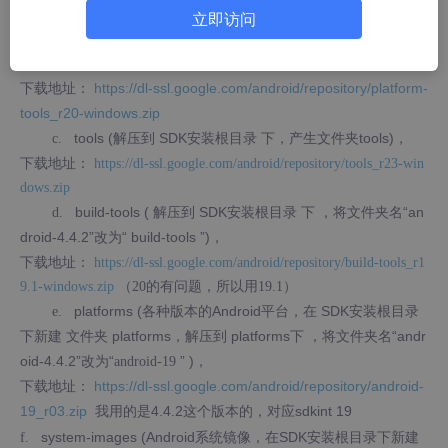
ws.zip
立即访问
Android平台工具包(解压到SDK安装根目录下，产生文件
b.
夹platform-tools)，
下载地址：
https://dl-ssl.google.com/android/repository/platform-
tools_r20-windows.zip
tools (解压到
SDK安装根目录
下，产生文件夹tools)，
c.
下载地址：
https://dl-ssl.google.com/android/repository/tools_r23-win
dows.zip
build-tools (
解压到
SDK安装根目录
下
，将文件夹名“an
d.
droid-4.4.2”改为“
build-tools
”)，
下载地址：
https://dl-ssl.google.com/android/repository/build-tools_r1
9.1-windows.zip
（20的有问题，所以用19.1）
platforms (各种版本的Android平台，在
SDK安装根目录
e.
下新建
文件夹
platforms，解压到
platforms下
，将文件夹名“andr
oid-4.4.2”改为“
”
)，
android-19
下载地址：
https://dl-ssl.google.com/android/repository/android-
19_r03.zip
我用的是4.4.2这个版本的，对应sdkint 19
system-images (Android系统镜像，在
SDK安装根目录
下新建
f.