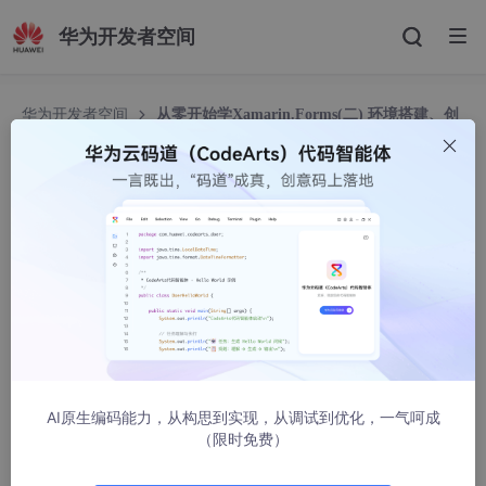
华为开发者空间
华为开发者空间
从零开始学Xamarin.Forms(二) 环境搭建、创
建项目
从零开始学Xamarin.Forms(二) 环境搭建、创建项
目
天下布武8
30841人浏览 · 2014-07-30 11:35:52
一、环境搭建
Windows下环境搭建：
1.下载并安装
jdk
、
Android SDK
和
NDK
，当然还需要 VS201
AI原生编码能力，从构思到实现，从调试到优化，一气呵成
3 update 2（VS2010、VS2012均可）以上；
（限时免费）
a. 最新SDK，
http://dl.google.com/android/android-sdk_r23-windo
下载地址：