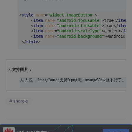
<
style
name
=
"Widget.ImageButton"
>
<
item
name
=
"android:focusable"
>
true
</
item
>
<
item
name
=
"android:clickable"
>
true
</
item
>
<
item
name
=
"android:scaleType"
>
center
</
ite
<
item
name
=
"android:background"
>
@android:d
</
style
>
3.支持图片：
别人说 ：
ImageButton支持9.png 吧~imangeView就不行了
。
# android