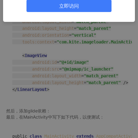
<
LinearLayout
xmlns:android
=
"http://schemas.android
立即访问
xmlns:tools
=
"http://schemas.android.com/tools"
android:id
=
"@+id/activity_main"
android:layout_width
=
"match_parent"
android:layout_height
=
"match_parent"
android:orientation
=
"vertical"
tools:context
=
"com.kite.imageloader.MainActivit
<
ImageView
android:id
=
"@+id/image"
android:src
=
"@mipmap/ic_launcher"
android:layout_width
=
"match_parent"
android:layout_height
=
"match_parent"
 />
</
LinearLayout
>
然后，添加glide依赖：
最后，在MainActivity中写下如下代码，以便测试：
public 
class
MainActivity
extends
AppCompatActivity