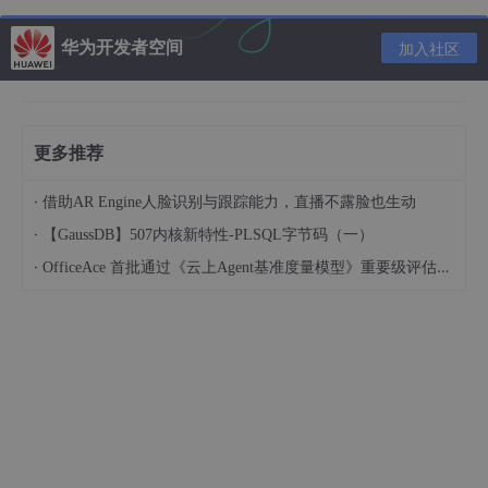
华为开发者空间
加入社区
分析
想着如此能看到报错信息就好了，可是查看log，也没有我想要的
更多推荐
信息。
后来发现Glide为我们提供了listener（）方法。于是我就加上了
它。
·
借助AR Engine人脸识别与跟踪能力，直播不露脸也生动
·
【GaussDB】507内核新特性-PLSQL字节码（一）
package com.
kite
.
imageloader
;

·
OfficeAce 首批通过《云上Agent基准度量模型》重要级评估，定义智能体可信新标杆
import
 android.
support
.
v7
.
app
.
AppCompatActivity
import
 android.
os
.
Bundle
import
 android.
util
.
Log
import
 android.
widget
.
ImageView
import
 android.
widget
.
Toast
;

import
 com.
bumptech
.
glide
.
Glide
import
 com.
bumptech
.
glide
.
load
.
resource
.
drawable
.
Gl