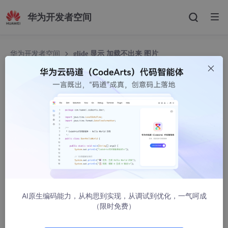
华为开发者空间
华为开发者空间
glide 显示 加载不出来 图片
glide 显示 加载不出来 图片
小风筝0010
34215人浏览 · 2017-01-28 16:25:16
问题
本来想写个Demo用下gl
ide
，虽说之前用过，但是只是简单地使
用，并没有深入研究。但是，却遇到问题：
新建好项目之后，在布局中加了ImageView.
AI原生编码能力，从构思到实现，从调试到优化，一气呵成
（限时免费）
<?xml version=
"1.0"
 encoding=
"utf-8"
?>