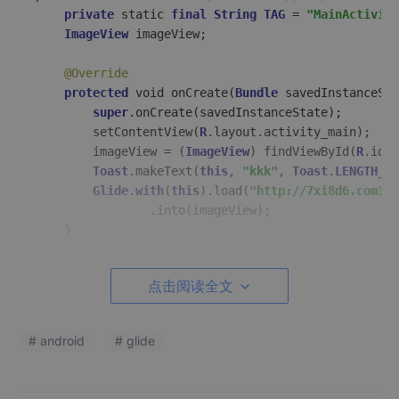
private
 static 
final
String
TAG
 = 
"MainActivity
ImageView
 imageView;

@Override
protected
 void onCreate(
Bundle
 savedInstanceSta
super
.onCreate(savedInstanceState);

        setContentView(
R
.layout.activity_main);

        imageView = (
ImageView
) findViewById(
R
.id.i
Toast
.makeText(
this
, 
"kkk"
, 
Toast
.
LENGTH_SH
Glide
.
with
(
this
).load(
"http://7xi8d6.com1.z
                .into(imageView);

    }
点击阅读全文
这样做完之后，图片怎么也显示不出来，我之前想是不是依赖没添
加对，ImageView的id是不是没有正确引用等等，但是没有结果
# android
# glide
推荐内容