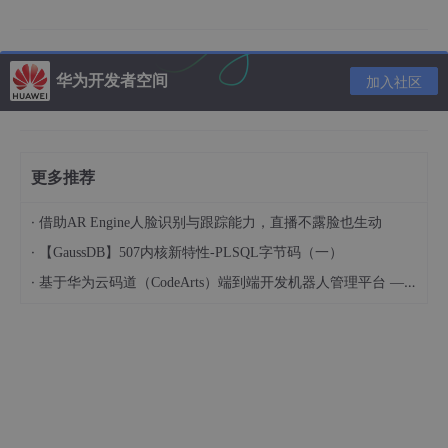
这时候，在testsdk里边的java代码是可以访问gson的。
另一个module为app，app依赖于testsdk：
华为开发者空间
加入社区
implementation
project
(
':testsdk'
)
更多推荐
这时候，因为testsdk使用的是implementation 指令来依赖gso
n，所以app里边不能引用gson。
·
借助AR Engine人脸识别与跟踪能力，直播不露脸也生动
但是，如果testsdk使用的是api来引用gson：
·
【GaussDB】507内核新特性-PLSQL字节码（一）
·
基于华为云码道（CodeArts）端到端开发机器人管理平台 — 实操指导文档
api
 'com.google.code.gson:gson:
2
.
8
.
2
'
则与gradle3.0.0之前的compile指令的效果完全一样，app的mod
ule也可以引用gson。这就是api和implementation的区别。
建议