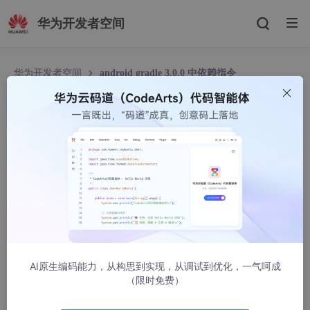
华为开发者空间
华为开发者空间
android gradle 3.0.0 中依赖指令
implementation、api 的区别
android gradle 3.0.0 中依赖指令implementatio
n、api 的区别
杨小熊的笔记
34835人浏览 · 2017-11-02 18:46:24
AndroidStudio升级到3.0之后，gradle版本也随之升级到了3.0.0
版本。
AI原生编码能力，从构思到实现，从调试到优化，一气呵成
classpath
 'com.android.tools.build:gradle:
3
.
0
.
0
'
（限时免费）