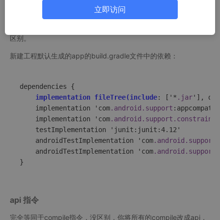
在新建一个Android工程的时候，build.gradle中的依赖默认为
imp
立即访问
lementation
，而不是之前的
compile
。另外，gradle 3.0.0版本
以上，还有依赖指令
api
。本文主要介绍下implementation和api的
区别。
新建工程默认生成的app的build.gradle文件中的依赖：
dependencies {

implementation fileTree(include
: ['*
.jar
'], dir
    implementation 'com
.android
.support
:appcompat-v
    implementation 'com
.android
.support
.constraint
:
    testImplementation 'junit:junit:4.12'

    androidTestImplementation 'com
.android
.support
.
    androidTestImplementation 'com
.android
.support
.
}
api 指令
完全等同于compile指令，没区别，你将所有的compile改成api，