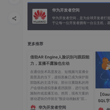
13

│   ├── DecodeManager
华为开发者空间
14

│   ├── DecodeThread.
15

│   ├── FinishListene
华为开发者空间，是为全球开发者打
16

│   └── InactivityTim
于让每一位开发者拥有一台云主机，
17

├── utils

18

│   ├── QrUtils.
19

│   └── 
20

└── view

更多推荐
    └── QrCodeFinderV
借助AR Engine人脸识别与跟踪能
力，直播不露脸也生动
在通信技术高度发达、短视频与直播全
源码比较简单，这里不做过多地讲解，大部分方法都有
面普及的当下，虚拟形象已成为保护面
部隐私的主流手段。部分注重隐私的用
camera
户会借助虚拟形象遮挡面部，进行短视
频制作或直播互动。然而，现有方案的
【Gau
主要实现相机的配置和管理，相机自动聚焦功能，以及
驱动逻辑仍停留在“预设动画触发”层
SQL
面，主播的真实动作、姿态变化及情绪
decode
华为开发者空间
起伏无法被实时解析与映射。这种遮挡