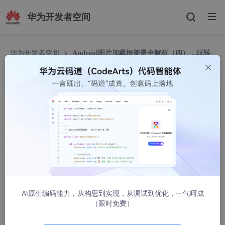
华为开发者空间
华为开发者空间
Android图片加载框架最全解析（四），玩转
Glide的回调与监听
Android图片加载框架最全解析（四），玩转Glide
的回调与监听
guolin
67101人浏览 · 2017-06-20 07:53:26
转载请注明出处：
http://blog.csdn.net/guolin_blog/article/detail
s/70215985
AI原生编码能力，从构思到实现，从调试到优化，一气呵成
本文同步发表于我的微信公众号，扫一扫文章底部的二维码
（限时免费）
或在微信搜索
郭霖
即可关注，每天都有文章更新。