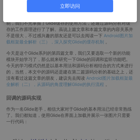
大家好，今天我们继续学习Gl
ide
。
立即访问
在上一篇文章当中，我带着大家一起深入探究了Glide的缓存机
制，我们不光掌握了Glide缓存的使用方法，还通过源码分析对缓
存的工作原理进行了了解。虽说上篇文章和本篇文章的内容关系并
不是很大，不过感兴趣的朋友还是可以去阅读一下
Android图片加
载框架最全解析（三），深入探究Glide的缓存机制
。
今天是这个Glide系列的第四篇文章，我们又要选取一个新的功能
模块开始学习了，那么就来研究一下Glide的回调和监听功能吧。
今天的学习模式仍然是以基本用法和源码分析相结合的方式来进行
的，当然，本文中的源码还是建在第二篇源码分析的基础之上，还
没有看过这篇文章的朋友，建议先去阅读
Android图片加载框架最
全解析（二），从源码的角度理解Glide的执行流程
。
回调的源码实现
作为一名Glide老手，相信大家对于Glide的基本用法已经非常熟练
了。我们都知道，使用Glide在界面上加载并展示一张图片只需要
一行代码：