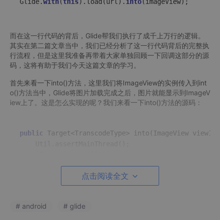
Glide.
with
(
this
).load(url).
into
(imageView);
而在这一行代码的背后，Glide帮我们执行了成千上万行的逻辑。
其实在第二篇文章当中，我们已经分析了这一行代码背后的完整执
行流程，但是这里我准备再带着大家单独回顾一下回调这部分的源
码，这将有助于我们今天这篇文章的学习。
首先来看一下into()方法，这里我们将ImageView的实例传入到int
o()方法当中，Glide将图片加载完成之后，图片就能显示到ImageV
iew上了。这是怎么实现的呢？我们来看一下into()方法的源码：
public
 Target<TranscodeType> 
into
(
ImageView view
)
 {

    Util.assertMainThread();

if
 (view == 
null
) {

throw
new
 IllegalArgumentException(
"You mus
点击阅读全文
    }

if
 (!isTransformationSet && view.getScaleType()
switch
 (view.getScaleType()) {

# android
# glide
case
 CENTER_CROP:

                applyCenterCrop();
