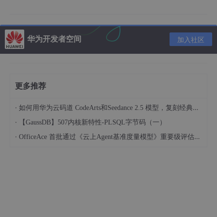
break
;

case
 FIT_CENTER:

case
 FIT_START:

华为开发者空间
加入社区
case
 FIT_END:

                applyFitCenter();

break
;

default
:

更多推荐
// Do nothing.
        }

    }

·
如何用华为云码道 CodeArts和Seedance 2.5 模型，复刻经典画作名场面
return
into
(glide.buildImageViewTarget(view, tr
·
【GaussDB】507内核新特性-PLSQL字节码（一）
}
·
OfficeAce 首批通过《云上Agent基准度量模型》重要级评估，定义智能体可信新标杆
可以看到，最后一行代码会调用glide.buildImageViewTarget()方
法构建出一个Target对象，然后再把它传入到另一个接收Target参
数的into()方法中。Target对象则是用来最终展示图片用的，如果
我们跟进到glide.buildImageViewTarget()方法中，你会看到如下
的源码：