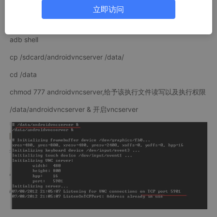
确保你的手机已经ROOT，
立即访问
adb push /yourpath/androidvncserver /sdcard
adb shell
cp /sdcard/androidvncserver /data/
cd /data
chmod 777 androidvncserver,给予该执行文件读写以及执行权限
/data/androidvncserver & 开启vncserver