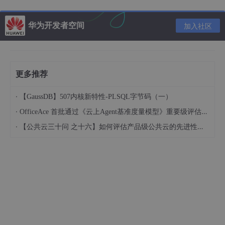
然后输入 如192.168.1.100:5901,访问即可，192.168.1.100是你的
手机ip
华为开发者空间
加入社区
更多推荐
·
【GaussDB】507内核新特性-PLSQL字节码（一）
·
OfficeAce 首批通过《云上Agent基准度量模型》重要级评估，定义智能体可信新标杆
·
【公共云三十问 之十六】如何评估产品级公共云的先进性水平？
另一个访问方式是最多的，就是PC和手机通过USB链接，此时需
要通过adb forward映射端口来实现VNC访问
首先进行 adb forward tcp:5901 tcp:5901
紧接着：输入127.0.0.1:5901