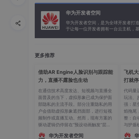
droid这个用起来蛮不错的腾讯服务，就这样收
华为开发者空间
最后，更多问题欢迎来讨论： 88627109
华为开发者空间，是为全球开发者打
于让每一位开发者拥有一台云主机，
更多推荐
推荐内容
借助AR Engine人脸识别与跟踪能
飞机大
力，直播不露脸也生动
打就停
在通信技术高度发达、短视频与直播全
代码量适
面普及的当下，虚拟形象已成为保护面
玩法、
部隐私的主流手段。部分注重隐私的用
强：星空
户会借助虚拟形象遮挡面部，进行短视
焰拖尾
频制作或直播互动。然而，现有方案的
整：自
驱动逻辑仍停留在“预设动画触发”层
与护盾
面，主播的真实动作、姿态变化及情绪
行：双击
华为开发者空间
起伏无法被实时解析与映射。这种遮挡
依赖从