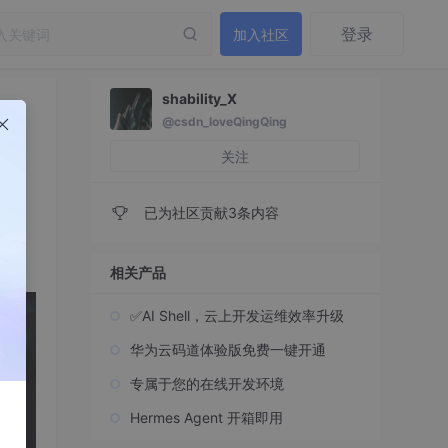
登录
加入社区
shability_X
@csdn_loveQingQing
关注
已为社区贡献3条内容
相关产品
✅AI Shell，云上开发运维效率升级
华为云码道体验版免费一键开通
专属于您的在线开发环境
Hermes Agent 开箱即用