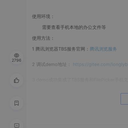
使用环境：
需要查看手机本地的办公文件等
使用方法：
1 腾讯浏览器TBS服务官网：
腾讯浏览服务
2796
2 调试demo地址：
https://gitee.com/longl
3 demo成功集成了TBS服务和FilePick
对于功能的集成，如果不方便集成腾讯的业务，可以
Apache POI - the Java API for Microsoft
如果对功能比较感兴趣，但是英文基础一般并且懒
注释：2023年4月份左右，腾讯将该服务上升为