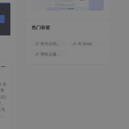
热门标签
华为云码道（Codearts）
AI Shell
弹性云服务器
，一
S 全
，零
点/
裂，
度与
身、
键盘
 持