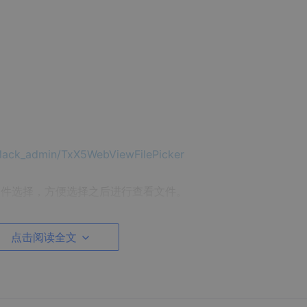
yblack_admin/TxX5WebViewFilePicker
er手机文件选择，方便选择之后进行查看文件。
查看apahche的开源框架POI:
点击阅读全文
 Documents
得去查询的时候，github上应有尽有。
收费服务，最低收费是15W次500块，限时三个月。不同于IOS