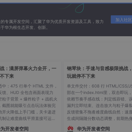
费了。
加入社区
造的专属开发空间，汇聚了华为优质开发资源及工具，致力
基于华为根生态开发、创新。
战：满屏弹幕火力全开，一
钢琴块：手速与音感极限挑战
不下来
玩就停不下来
中：475 行单个 HTML 文件，
单文件交付：608 行 HTML/CSS/J
反馈、HUD 全包含画面表现力
部在一个index.html里，双击即玩
粒子背景 + 爆炸粒子 + 战机火
依赖节奏手感在线：判定线容错、误
，截图就能吸引点击玩法体验完
漏判立即结束、连击放大与粒子爆
动开火降低上手门槛，关卡递进
反馈密集不拖沓难度曲线自然：速
机制让难度曲线平滑直接可运
生成间隔随分数动态调整，前期热
index.html即玩，无任何构建
后期上头多端适配：鼠标、触屏、
华为开发者空间
华为开发者空间
贴需求到能玩的飞机大战，码道
三种操作方式全覆盖，localStorage