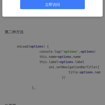
"navigationStyle"
:
"custom"
//自定
立即访问
}
}
,
第二种方法
	onLoad(
options
) {

				console.log(
'options'
,
options
)

				this.name=
options
.name

				this.label=
options
.label

					 uni.setNavigationBarTitle({

				            　　title:
options
.name

				            })
