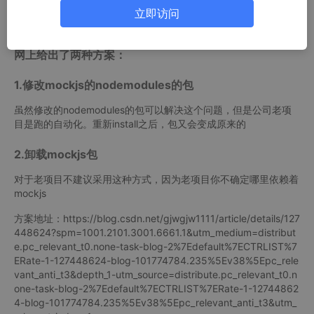
Request修改了，导致监听文件上传进度的时候，出现 request.u
立即访问
pload.addEventListener in not a function
网上给出了两种方案：
1.修改mockjs的nodemodules的包
虽然修改的nodemodules的包可以解决这个问题，但是公司老项
目是跑的自动化。重新install之后，包又会变成原来的
2.卸载mockjs包
对于老项目不建议采用这种方式，因为老项目你不确定哪里依赖着
mockjs
方案地址：https://blog.csdn.net/gjwgjw1111/article/details/127
448624?spm=1001.2101.3001.6661.1&utm_medium=distribut
e.pc_relevant_t0.none-task-blog-2%7Edefault%7ECTRLIST%7
ERate-1-127448624-blog-101774784.235%5Ev38%5Epc_rele
vant_anti_t3&depth_1-utm_source=distribute.pc_relevant_t0.n
one-task-blog-2%7Edefault%7ECTRLIST%7ERate-1-12744862
4-blog-101774784.235%5Ev38%5Epc_relevant_anti_t3&utm_