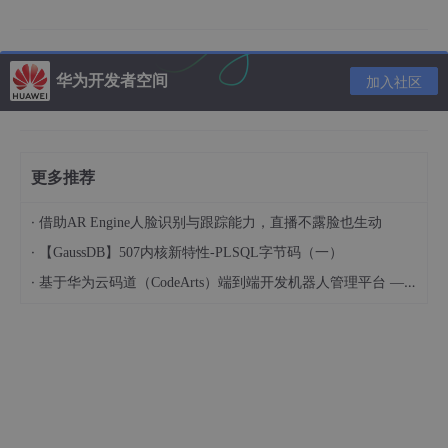
华为开发者空间
加入社区
更多推荐
3.执行patch-package
·
借助AR Engine人脸识别与跟踪能力，直播不露脸也生动
·
【GaussDB】507内核新特性-PLSQL字节码（一）
·
npx patch-
package
mockjs
基于华为云码道（CodeArts）端到端开发机器人管理平台 — 实操指导文档
4.此时会在项目根目录生成一个patches文件
5.在package.json中的script加入
成一个patches文件