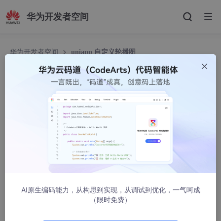
华为开发者空间
华为开发者空间
uniapp 自定义轮播图
uniapp 自定义轮播图
HYQ_java
1339人浏览 · 2023-04-04 11:35:01
一、 这里是做成一个子组件的方式，可以通过左右滑动切换轮播
图，也可以自动轮播，复制代码就可以使用了
<
template
>
<
view
class
=
"swiperPanel"
ref
=
"swiperPanel"
 @
touc
AI原生编码能力，从构思到实现，从调试到优化，一气呵成
<
view
class
=
"swiperItem"
v-for
=
"(item, index) i
（限时免费）
<
img
class
=
"pic"
:src
=
"item"
>
</
view
>