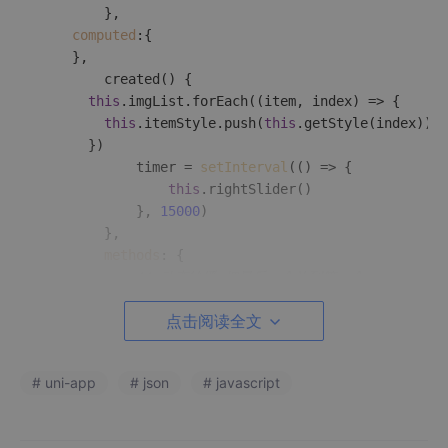
		},

computed
:{

    },

created
(
) {

this
.
imgList
.
forEach
(
(
item, index
) =>
 {

this
.
itemStyle
.
push
(
this
.
getStyle
(index))

      })

			timer = 
setInterval
(
() =>
 {

this
.
rightSlider
()

			}, 
15000
)

		},

methods
: {

// 动态轮播 把最后一个放到第一个
			rightSlider () {

点击阅读全文
var
 newList = 
JSON
.
parse
(
JSON
.
strin
var
 last = [newList.
pop
()]

				newList = last.
concat
(newList)

# uni-app
# json
# javascript
this
.
itemStyle
 = newList

			},

// 设置图片的样式