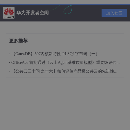
      getStyle (e) {

if
 (e > 
this
.
imgList
.
length
 / 
2
) {

华为开发者空间
加入社区
var
 right = 
this
.
imgList
.
length
 - e

return
 {

transform
: 
'scale('
+(
1
-right/
10
)+
') tra
zIndex
: 
87
 - right,

opacity
: 
0.5
 / right

更多推荐
          }

        } 
else
 {

·
【GaussDB】507内核新特性-PLSQL字节码（一）
return
 {

·
OfficeAce 首批通过《云上Agent基准度量模型》重要级评估，定义智能体可信新标杆
transform
:
'scale('
 + (
1
 - e / 
10
) + 
') 
·
【公共云三十问 之十六】如何评估产品级公共云的先进性水平？
zIndex
: 
87
 - e,

opacity
: 
0.5
 / e

          }

        }

      },

      startMove (e) {

clearInterval
(timer)

this
.
slideNote
.
x
 = e.
changedTouches
[
0
] ? e.
this
.
slideNote
.
y
 = e.
changedTouches
[
0
] ? e.
      },
