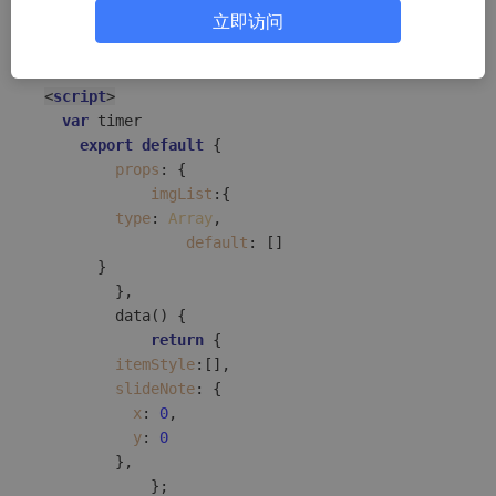
立即访问
</
view
>
</
template
>
<
script
>
var
 timer

export
default
 {

props
: {

imgList
:{

type
: 
Array
,

default
: []

      }

		},

data
(
) {

return
 {

itemStyle
:[],

slideNote
: {

x
: 
0
,

y
: 
0
        },

			};
