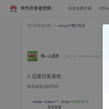
华为开发者空间
码道免费开通
Offic
华为开发者空间
uniapp中拨打电话
u
陌~上花开
·
2021-01-19 15:44:29 发布
1. 记录日常采坑
刚开始是这样写的
<
view
class
=
""
 @tap=
"call()"
>

		联系客服
