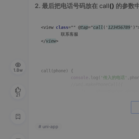
2. 最后把电话号码放在
call
()
的参数
<view 
class
="" @
tap
="
call
('
123456789
')">
		联系客服

</
view
1.8w
call
(
phone
) {

console
.
log
(
'传入的电话'
,phon
//uni.makePhoneCall({
// 	  phoneNumber:phone
21
// 	success(){
// 		console.log
// 	},
// 	fail() {
// 		console.log
# uni-app
// 	}