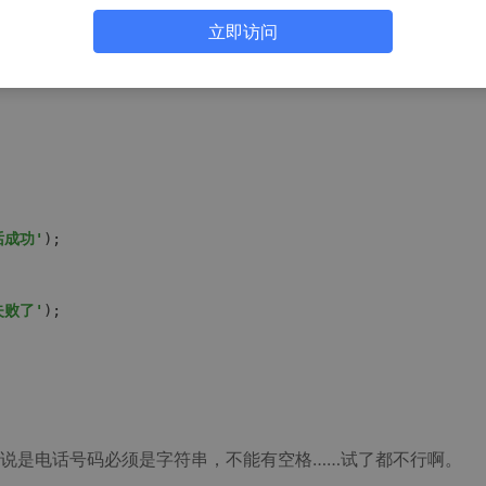
立即访问
话成功'
);

失败了'
);

说是电话号码必须是字符串，不能有空格……试了都不行啊。