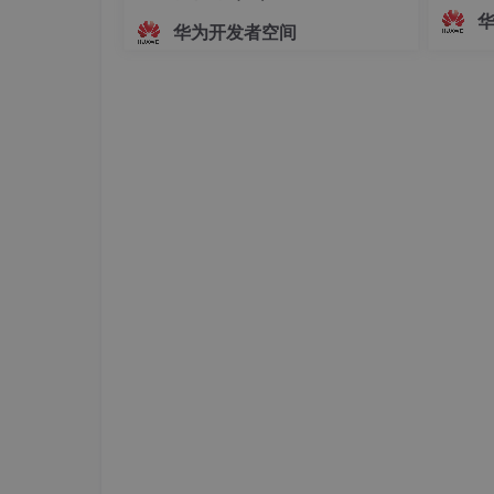
志着中国
if
(res.
tapIn
华为开发者空间
依、有尺
				            uni.
makePho
批通过
phoneNumb
技术实
				            })

诺——
				          }

				        }

				      })

			}

测试OK，还有就是安卓手机打电话，直接跳转
话。