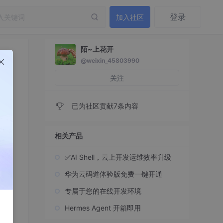
登录
加入社区
陌~上花开
@weixin_45803990
关注
已为社区贡献7条内容
相关产品
✅AI Shell，云上开发运维效率升级
华为云码道体验版免费一键开通
专属于您的在线开发环境
Hermes Agent 开箱即用