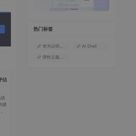
热门标签
华为云码道（Codearts）
AI Shell
弹性云服务器
评估
品级
构建
？。