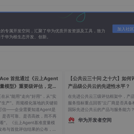
foSync
();

加入社区
造的专属开发空间，汇聚了华为优质开发资源及工具，致力
基于华为根生态开发、创新。
功了'
);

ceAce 首批通过《云上Agent
【公共云三十问 之十六】如何
败了'
);

量模型》重要级评估，定义
产品级公共云的先进性水平？
可信新标杆
t正在从"能用"走向"好用"，从"实
在先进公共云三级评估框架中，产
向"生产"。而规模化落地的关键前
服务指标重点回答“云厂商是否具备
nSheet
可信——企业需要知道Agent是
国际先进公共云的产品与服务能力
、是否可靠、是否高效，而不再
e,
'呼叫'
],

华为开发者空间
看"。《云上Agent基准度量模
n
(
res
){

发布与首批评估结果的公布，标
(res);
