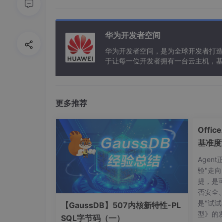
// })
const
 res = uni.
getSystemIn
// ios系统默认有个模态框
华为开发者空间
if
(res.
platform
==
'ios'
){

华为开发者空间，是为全球开发者打
				uni.
makePhoneCall
({

于让每一位开发者拥有一台云主机，
phoneNumber
:phone,

success
(
){

console
.
log
(
'拨打成
更多推荐
				},

fail
(
) {

Offi
console
.
log
(
'拨打失
				}

基准度
			})

智能体
Agen
			}
else
{

验"走
//安卓手机手动设置一个showActio
提，是
				uni.
showActionSheet
({

否安全
itemList
: [phon
是"试试
【GaussDB】507内核新特性-PL
success
:
functio
型》的
SQL字节码（一）
console
.
log