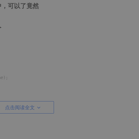
中，可以了竟然


e);

,
('拨打成功了');
点击阅读全文
('拨打失败了');