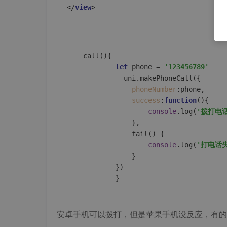
</
view
call
(
){

let
 phone = 
'‭123456789‬'
			  uni.
makePhoneCall
({

phoneNumber
:phone,

success
:
function
(
){

console
.
log
(
'拨打电
				},

fail
(
) {

console
.
log
(
'打电话
				}

			})

安卓手机可以拨打，但是苹果手机没反应，有的