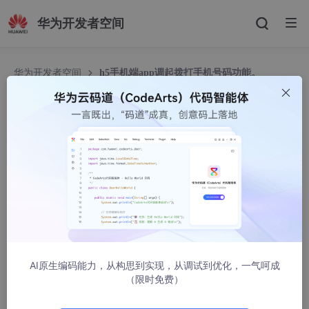
华为开发者空间
华为开发者空间
h5手机端app调起拨打手机号码功能。
h5手机端app调起拨打手机号码功能。
痛心的丶玩笑
966人浏览 · 2020-03-06 11:18:19
//在html里加上标签 
<meta name=
"format-detection"
 content=
"telephone=ye
AI原生编码能力，从构思到实现，从调试到优化，一气呵成
（限时免费）
<p 
@click
=
"callPhone('13456796265')"
>呼叫</p>
