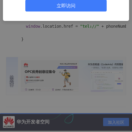
// 调用拨号功能
立即访问
callPhone
(
phoneNumber
) {
//公共方法,可动态传入不同
window
.
location
.
href
 = 
"tel://"
 + phoneNumber
    }
推荐内容
华为开发者空间
加入社区