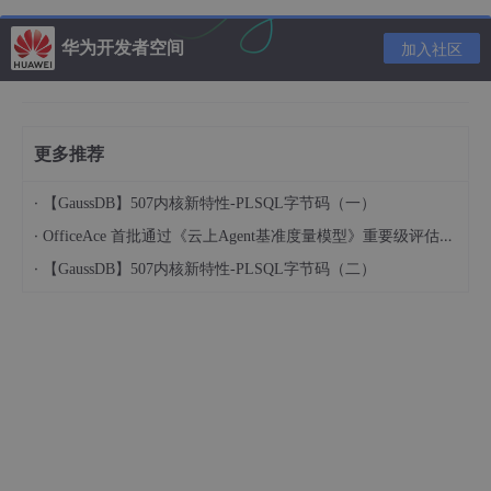
华为开发者空间
加入社区
更多推荐
·
【GaussDB】507内核新特性-PLSQL字节码（一）
·
OfficeAce 首批通过《云上Agent基准度量模型》重要级评估，定义智能体可信新标杆
·
【GaussDB】507内核新特性-PLSQL字节码（二）
①设置—通用—描述文件—信任描述文件
②设置—通用—关于本机—证书信任设置